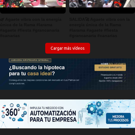
🌿 Agaete vibra con la energía
SALIDA🚀 Agaete vibra con la
única de la Rama #larama
energía única de la Rama
#agaete #fiesta #grancanaria
#larama #agaete #fiesta
#canarias
#grancanaria #canarias
Cargar más vídeos