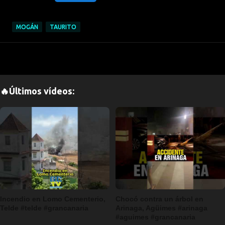
MOGÁN
TAURITO
🔥Últimos vídeos:
Incendio en Lomo Cementerio,
Chocó contra un árbol en
Telde #telde #grancanaria
Arinaga, Agüimes #arinaga
#aguimes #grancanaria