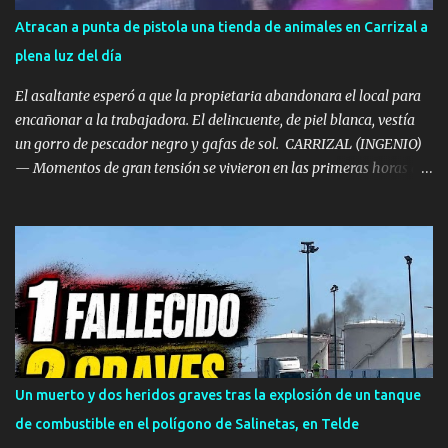
Atracan a punta de pistola una tienda de animales en Carrizal a
plena luz del día
El asaltante esperó a que la propietaria abandonara el local para
encañonar a la trabajadora. El delincuente, de piel blanca, vestía
un gorro de pescador negro y gafas de sol. ​ CARRIZAL (INGENIO)
— Momentos de gran tensión se vivieron en las primeras horas de
la tarde de este miércoles en la localidad de Carrizal, en el
municipio de Ingenio. La tienda de mascotas 'Territorio Animal',
ubicada frente al Centro de Salud de Carrizal, fue víctima de un
atraco a punta de pistola a plena luz del día. ​Los hechos se
registraron en la franja horaria comprendida entre las 14:30 y las
14:40 horas , momento en el que el delincuente irrumpió en el
establecimiento sembrando el pánico. ​Esperó a que la dueña se
fuera para actuar ​Según se observa en las imágenes registradas
por el sistema de videovigilancia del comercio, el asaltante habría
Un muerto y dos heridos graves tras la explosión de un tanque
vigilado previamente los movimientos del negocio antes de actuar.
de combustible en el polígono de Salinetas, en Telde
El sujeto aguardó en las inmediaciones hasta comprobar que la