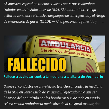
propietaria de la ti...
El siniestro se produjo mientras varios operarios realizaban
trabajos en las instalaciones de DISA. El Ayuntamiento ruega
evitar la zona ante el masivo despliegue de emergencias y el riesgo
de emanación de gases. TELDE — Una persona ha fallecido y
otras dos han resultado heridas de gravedad en el mediodía de
este miércoles, 5 de agosto, tras registrarse una fuerte deflagración
en un depósito de combustible en las instalaciones de DISA, dentro
del Polígono Industrial de Salinetas, en el municipio de Telde. El
accidente de emergencia se desencadenó poco después de las 12:00
horas en la zona de los tanques situados tras el supermercado
Mercadona. Las primeras llamadas de alerta recibidas en el
Centro Coordinador de Emergencias y Seguridad (CECOES) 1-1-2
informaban de una posible implosión seguida de deflagración
Fallece tras chocar contra la mediana a la altura de Vecindario
mientras varios operarios realizaban trabajos en la parte superior
del depósito. A consecuencia de la onda expansiva, los trabajadores
Fallece el conductor de un vehículo tras chocar contra la mediana
quedaron suspendidos de sus arneses de seg...
de la GC-1 en Santa Lucía de Tirajana El afectado tuvo que ser
liberado del habitáculo por los bomberos y evacuado en estado
crítico en una ambulancia medicalizada al Hospital Insular, donde