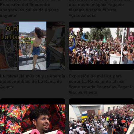
Procesión del Encuentro
una noche mágica #agaete
abarrota las calles de Agaete
#larama #retreta #fiesta
#agaete
#grancanaria
La marea, la música y la energía
Explosión de música para
indescriptibles de La Rama de
cerrar La Rama junto al mar
Agaete
#grancanaria #canarias #agaete
#larma #fiesta