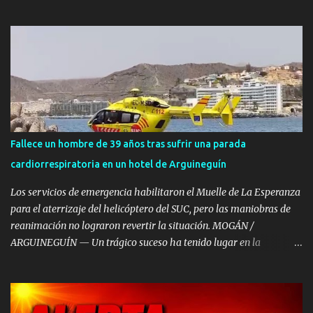
finalmente se confirmó su muerte. SANTA LUCÍA DE TIRAJANA —
Un hombre ha fallecido en la tarde de este martes, 4 de agosto,
tras sufrir un grave accidente de tráfico en la autovía GC-1, a su
paso por el municipio de Santa Lucía de Tirajana y en sentido sur,
al salirse de la calzada e impactar violentamente contra la
mediana. El trágico siniestro se registró a las 16:27 horas ,
momento en el que el Centro Coordinador de Emergencias y
Seguridad (CECOES) 112 del Gobierno de Canarias comenzó a
recibir llamadas de alerta informando sobre la colisión de un
Fallece un hombre de 39 años tras sufrir una parada
turismo en la citada vía rápida. Excarcelación por parte de los
cardiorrespiratoria en un hotel de Arguineguín
Bomberos Hasta el lugar del accidente se desplazaron con
celeridad efectivos del Consorcio de Emergencias de Gran
Los servicios de emergencia habilitaron el Muelle de La Esperanza
Canaria...
para el aterrizaje del helicóptero del SUC, pero las maniobras de
reanimación no lograron revertir la situación. MOGÁN /
ARGUINEGUÍN — Un trágico suceso ha tenido lugar en la
localidad de Arguineguín, en el municipio de Mogán, donde un
varón de aproximadamente 39 años de edad ha fallecido tras
sufrir una parada cardiorrespiratoria en el Hotel Dorado Beach. A
pesar de la rápida intervención y del amplio despliegue de