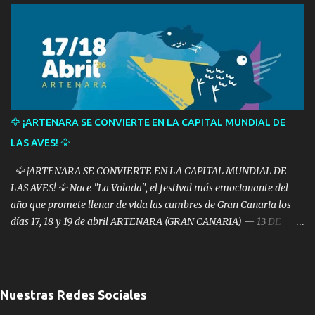
situada en los márgenes de la carretera GC-505. El trágico siniestro
se produjo sobre las 22:13 horas , momento en el que el Centro
Coordinador de Emergencias y Seguridad (CECOES) 112 del
Gobierno de Canarias comenzó a recibir llamadas alertando de
que un turismo había colisionado contra un inmueble y que su
único ocupante precisaba asistencia médica urgente. Parada
cardiorrespiratoria durante el traslado Desde la sala del 112 se
🦅 ¡ARTENARA SE CONVIERTE EN LA CAPITAL MUNDIAL DE
activó de inmediato un dispositivo de emergencia compuesto por
LAS AVES! 🦅
una ambulancia medicalizada y otra de soporte vital básico del
Servicio de Urgen...
🦅 ¡ARTENARA SE CONVIERTE EN LA CAPITAL MUNDIAL DE
LAS AVES! 🦅 Nace "La Volada", el festival más emocionante del
año que promete llenar de vida las cumbres de Gran Canaria los
días 17, 18 y 19 de abril ARTENARA (GRAN CANARIA) — 13 DE
MARZO DE 2026 ¿Amas la naturaleza? ¿Te fascinan las aves? ¿O
simplemente quieres escapar al rincón más verde, fresco y
espectacular de Gran Canaria? Entonces marca en rojo el
calendario: del 17 al 19 de abril , el pequeño pero grandioso
Nuestras Redes Sociales
municipio de Artenara vivirá algo nunca visto. Se llama "La