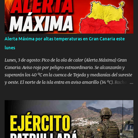
recursos de emergencias desplazados hasta el establecimiento
hotelero, las intensas maniobras de reanimación cardiopulmonar
practicadas no lograron revertir el cuadro, confirmándose
finalmente su fallecimiento. Operativo aéreo en el Muelle de La
Esperanza Ante la gravedad del incidente, la sala operativa del
Alerta Máxima por altas temperaturas en Gran Canaria este
Centro Coordinador de Emergencias y Seguridad (CECOES) 112
lunes
movilizó de inmediato un dispositivo de máxima urgencia que
incluyó el helicóptero medicalizado del Servicio de Urgencias
Lunes, 3 de agosto: Pico de la ola de calor (Alerta Máxima) Gran
Canario (SUC) junto a...
Canaria: Aviso rojo por peligro extraordinario. Se alcanzarán y
superarán los 40 ºC en la cuenca de Tejeda y medianías del sureste
y oeste. El norte de la isla entra en aviso amarillo (34 ºC). Rachas
de viento de hasta 80 km/h en vertientes SE y Oeste. Tenerife:
Aviso naranja con máximas de 37 ºC en el este, sur y oeste
(medianías y costas). Avisos amarillos de 34 ºC a 35 ºC en el área
metropolitana y norte. Lanzarote, Fuerteventura, La Palma, La
Gomera y El Hierro: Avisos amarillos generalizados por máximas
de 35 ºC (con picos de 37 ºC). Vientos de hasta 70-80 km/h en La
Gomera y Lanzarote. Densa calima en altura. Martes, 4 de agosto: