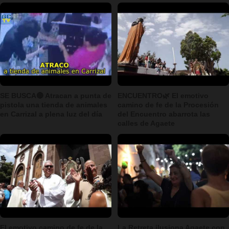
SE BUSCA🔴 Atracan a punta de
ENCUENTRO🌿 El emotivo
pistola una tienda de animales
camino de fe de la Procesión
en Carrizal a plena luz del día
del Encuentro abarrota las
calles de Agaete
El emotivo camino de fe de la
La Retreta ilusiona Agaete con