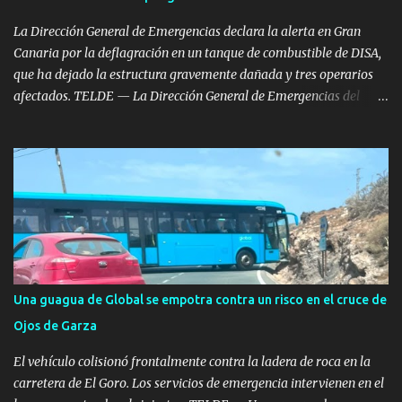
nacional dentro de la isla. Operaciones Permanentes en tiempo de
paz Estas ac...
La Dirección General de Emergencias declara la alerta en Gran
Canaria por la deflagración en un tanque de combustible de DISA,
que ha dejado la estructura gravemente dañada y tres operarios
afectados. TELDE — La Dirección General de Emergencias del
Gobierno de Canarias ha decretado la situación de alerta en Gran
Canaria tras aplicar el Plan Especial de Emergencia Exterior por
riesgo de accidentes graves en los que intervengan sustancias
peligrosas (RISQCAN). La medida se ha tomado tras la grave
deflagración registrada este miércoles en el Polígono Industrial de
Salinetas, en el municipio de Telde. La activación del plan responde
a la necesidad de coordinar el seguimiento del incidente y
supervisar las medidas de seguridad exteriores al tratarse de una
instalación de almacenamiento de hidrocarburos. Deflagración en
Una guagua de Global se empotra contra un risco en el cruce de
un tanque en reparación Según los datos oficiales facilitados por el
Ojos de Garza
Ejecutivo autonómico, la primera llamada de alerta se recibió en el
Centro Coordinador a las 12:10 horas...
El vehículo colisionó frontalmente contra la ladera de roca en la
carretera de El Goro. Los servicios de emergencia intervienen en el