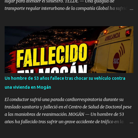
lugar para atender el siniestro. TELDE — Una guagua de
transporte regular interurbano de la compañía Global ha sufrido
un aparatoso accidente a primera hora de la tarde de este
miércoles, 5 de agosto, al colisionar frontalmente contra un risco
en la intersección de Ojos de Garza con la carretera de El Goro,
dentro del municipio de Telde. Por causas que aún se están
investigando, el vehículo de viajeros perdió el control e impactó de
lleno contra la pared rocosa situada junto a la calzada, quedando
completamente detenido tras la colisión. Dispositivo de
emergencias en la zona Por el momento no se ha especificado el
número exacto de pasajeros que viajaban a bordo en el momento
Un hombre de 53 años fallece tras chocar su vehículo contra
del choque ni si el impacto ha provocado personas heridas de
una vivienda en Mogán
diversa consideración entre los ocupantes o el conductor. Hasta el
lugar de los hechos se han desplazado recursos de eme...
El conductor sufrió una parada cardiorrespiratoria durante su
traslado sanitario y falleció en el Centro de Salud de Doctoral pese
a las maniobras de reanimación. MOGÁN — Un hombre de 53
años ha fallecido tras sufrir un grave accidente de tráfico en la
noche del pasado sábado, 1 de agosto, en el municipio de Mogán, al
colisionar el vehículo en el que circulaba contra una vivienda