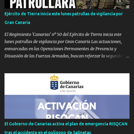
Calor extremo persistente en Gran Canaria y La Palma Gran
Canaria: Mantiene el aviso naranja con máximas de 39 ºC ,
Ejército de Tierra inicia este lunes patrullas de vigilancia por
pudiendo rebasar de nuevo los 40 ºC en Tejeda y medianías.
Gran Canaria
Viento moderado con rachas de 70 km/h. La Palma: Sube el nivel a
aviso naranja. Temperaturas de 37 ºC en cu...
El Regimiento 'Canarias' nº 50 del Ejército de Tierra inicia este
lunes patrullas de vigilancia por Gran Canaria Las actuaciones,
enmarcadas en las Operaciones Permanentes de Presencia y
Disuasión de las Fuerzas Armadas, buscan reforzar la seguridad
de los espacios terrestres soberanos y mejorar el conocimiento
sobre el terreno. GRAN CANARIA — Efectivos del Regimiento de
Infantería 'Canarias' nº 50 , perteneciente a la Brigada 'Canarias'
XVI (BRICAN XVI), han comenzado este lunes, 3 de agosto, un
despliegue operativo en la isla de Gran Canaria. Las labores de
vigilancia se llevarán a cabo mediante patrullas tanto a pie como
en vehículos. Según ha informado el Mando de Canarias en un
comunicado oficial, estas maniobras tienen como meta principal
reforzar la vigilancia territorial, ejercer un efecto disuasorio y
El Gobierno de Canarias activa el plan de emergencia RISQCAN
garantizar la seguridad en los espacios terrestres bajo soberanía
tras el accidente en el polígono de Salinetas