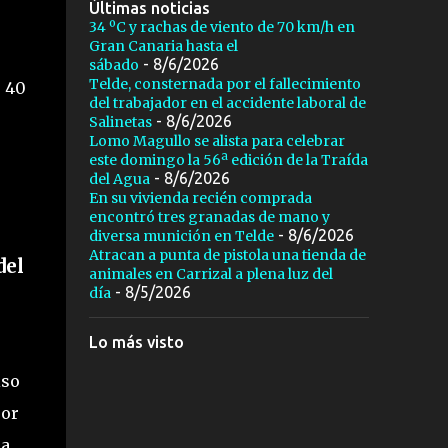
Últimas noticias
34 ºC y rachas de viento de 70 km/h en
Gran Canaria hasta el
- 8/6/2026
sábado
Telde, consternada por el fallecimiento
s 40
del trabajador en el accidente laboral de
- 8/6/2026
Salinetas
Lomo Magullo se alista para celebrar
este domingo la 56ª edición de la Traída
- 8/6/2026
del Agua
En su vivienda recién comprada
encontró tres granadas de mano y
- 8/6/2026
diversa munición en Telde
Atracan a punta de pistola una tienda de
del
animales en Carrizal a plena luz del
- 8/5/2026
día
Lo más visto
iso
eor
ha