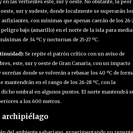
en las vertientes este, sur y oeste. No obstante, la peor
l oeste, sur y sudeste, donde localmente se superarán lo
n asfixiantes, con mínimas que apenas caerán de los 26-
 peligro bajo (amarillo) en el norte de la isla para medi
máximas de 34 ºC y nocturnas de 25-27 ºC.
tinuidad):
Se repite el patrón crítico con un aviso de
res, este, sur y oeste de Gran Canaria, con un impacto
y sureñas donde se volverán a rebasar los 40 ºC de form
e mantendrán en el rango de los 26-28 ºC, con la
 dicho umbral en algunos puntos. El norte mantendrá s
periores a los 600 metros.
l archipiélago
rarán del ambiente sahariano, experimentando un repunt