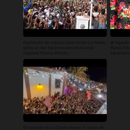
Explosión de música para cerrar La Rama
🌿 Agaete 
junto al mar #grancanaria #canarias
Rama #lar
#agaete #larma #fiesta
#grancana
El volador de La Diana marca el inicio de