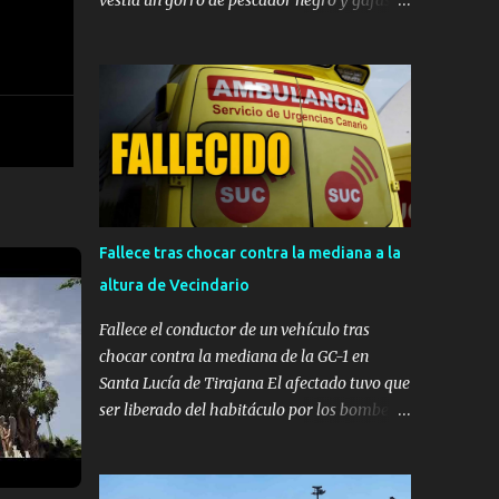
vestía un gorro de pescador negro y gafas de
sol. ​ CARRIZAL (INGENIO) — Momentos de
gran tensión se vivieron en las primeras
horas de la tarde de este miércoles en la
localidad de Carrizal, en el municipio de
Ingenio. La tienda de mascotas 'Territorio
Animal', ubicada frente al Centro de Salud de
Carrizal, fue víctima de un atraco a punta de
pistola a plena luz del día. ​Los hechos se
registraron en la franja horaria
Fallece tras chocar contra la mediana a la
comprendida entre las 14:30 y las 14:40
altura de Vecindario
horas , momento en el que el delincuente
irrumpió en el establecimiento sembrando el
Fallece el conductor de un vehículo tras
pánico. ​Esperó a que la dueña se fuera para
chocar contra la mediana de la GC-1 en
actuar ​Según se observa en las imágenes
Santa Lucía de Tirajana El afectado tuvo que
registradas por el sistema de videovigilancia
ser liberado del habitáculo por los bomberos
del comercio, el asaltante habría vigilado
y evacuado en estado crítico en una
previamente los movimientos del negocio
ambulancia medicalizada al Hospital
antes de actuar. El sujeto aguardó en las
Insular, donde finalmente se confirmó su