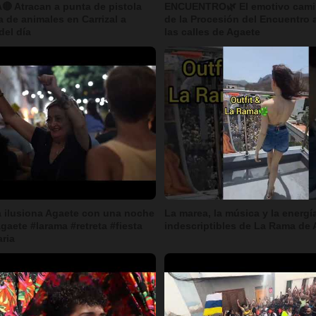
 Atracan a punta de pistola
ENCUENTRO🌿 El emotivo cami
a de animales en Carrizal a
de la Procesión del Encuentro 
del día
las calles de Agaete
a ilusiona Agaete con una noche
La marea, la música y la energí
gaete #larama #retreta #fiesta
indescriptibles de La Rama de 
ria