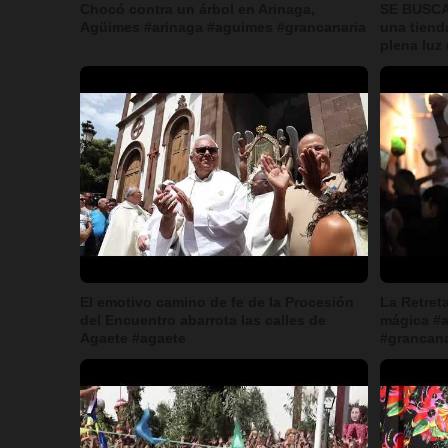
Chocó contra un árbol en Arinaga,
SE BUSCA
Agüimes #arinaga #aguimes #grancanaria
una tiend
plena luz 
El emotivo camino de fe de la Procesión
La Retret
del Encuentro abarrota las calles de
mágica #a
Agaete #agaete
#grancana