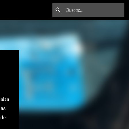
alta
nas
 de