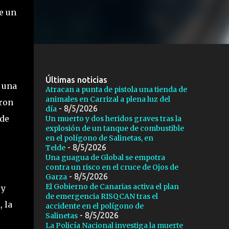
e un
Últimas noticias
 una
Atracan a punta de pistola una tienda de
animales en Carrizal a plena luz del
aron
- 8/5/2026
día
 de
Un muerto y dos heridos graves tras la
explosión de un tanque de combustible
en el polígono de Salinetas, en
- 8/5/2026
Telde
Una guagua de Global se empotra
contra un risco en el cruce de Ojos de
- 8/5/2026
Garza
El Gobierno de Canarias activa el plan
 y
de emergencia RISQCAN tras el
 la
accidente en el polígono de
- 8/5/2026
Salinetas
La Policía Nacional investiga la muerte