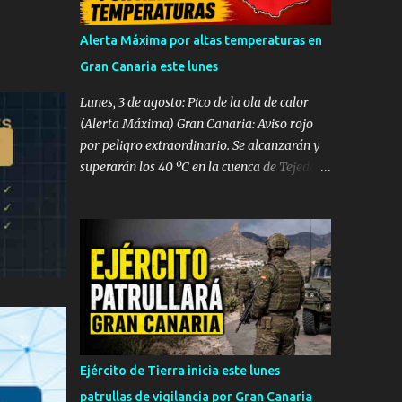
Beach. A pesar de la rápida intervención y
del amplio despliegue de recursos de
Alerta Máxima por altas temperaturas en
emergencias desplazados hasta el
Gran Canaria este lunes
establecimiento hotelero, las intensas
maniobras de reanimación cardiopulmonar
Lunes, 3 de agosto: Pico de la ola de calor
practicadas no lograron revertir el cuadro,
(Alerta Máxima) Gran Canaria: Aviso rojo
confirmándose finalmente su fallecimiento.
por peligro extraordinario. Se alcanzarán y
Operativo aéreo en el Muelle de La
superarán los 40 ºC en la cuenca de Tejeda y
Esperanza Ante la gravedad del incidente, la
medianías del sureste y oeste. El norte de la
sala operativa del Centro Coordinador de
isla entra en aviso amarillo (34 ºC). Rachas
Emergencias y Seguridad (CECOES) 112
de viento de hasta 80 km/h en vertientes SE
movilizó de inmediato un dispositivo de
y Oeste. Tenerife: Aviso naranja con
máxima urgencia que incluyó el helicóptero
máximas de 37 ºC en el este, sur y oeste
medicalizado del Servicio de Urgencias
(medianías y costas). Avisos amarillos de 34
Canario (SUC) junto a...
ºC a 35 ºC en el área metropolitana y norte.
Lanzarote, Fuerteventura, La Palma, La
Gomera y El Hierro: Avisos amarillos
Ejército de Tierra inicia este lunes
generalizados por máximas de 35 ºC (con
patrullas de vigilancia por Gran Canaria