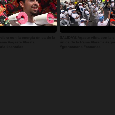
vibra con la energía única de la
SALIDA🚀 Agaete vibra con la e
ama #agaete #fiesta
única de la Rama #larama #agae
ria #canarias
#grancanaria #canarias