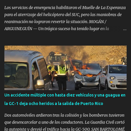
celeridad efectivos del Consorcio de Emergencias de Gran
Los servicios de emergencia habilitaron el Muelle de La Esperanza
Canaria...
para el aterrizaje del helicóptero del SUC, pero las maniobras de
reanimación no lograron revertir la situación. MOGÁN /
ARGUINEGUÍN — Un trágico suceso ha tenido lugar en la
localidad de Arguineguín, en el municipio de Mogán, donde un
varón de aproximadamente 39 años de edad ha fallecido tras
sufrir una parada cardiorrespiratoria en el Hotel Dorado Beach. A
pesar de la rápida intervención y del amplio despliegue de
recursos de emergencias desplazados hasta el establecimiento
hotelero, las intensas maniobras de reanimación cardiopulmonar
practicadas no lograron revertir el cuadro, confirmándose
finalmente su fallecimiento. Operativo aéreo en el Muelle de La
Esperanza Ante la gravedad del incidente, la sala operativa del
Un accidente múltiple con hasta diez vehículos y una guagua en
Centro Coordinador de Emergencias y Seguridad (CECOES) 112
la GC-1 deja ocho heridos a la salida de Puerto Rico
movilizó de inmediato un dispositivo de máxima urgencia que
incluyó el helicóptero medicalizado del Servicio de Urgencias
Dos automóviles ardieron tras la colisión y los bomberos tuvieron
Canario (SUC) junto a...
que desencarcelar a uno de los conductores. La Guardia Civil cortó
la autopista y desvió el tráfico hacia la GC-500. SAN BARTOLOMÉ