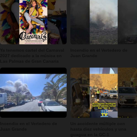
Ya tenemos cartel del Carnaval
Incendio en el Vertedero de
2027 dedicado a la música en
Juan Grande
Las Palmas de Gran Canaria
Incendio en el Vertedero de
Un accidente múltiple con
Juan Grande
hasta diez vehículos y una
guagua en la GC-1