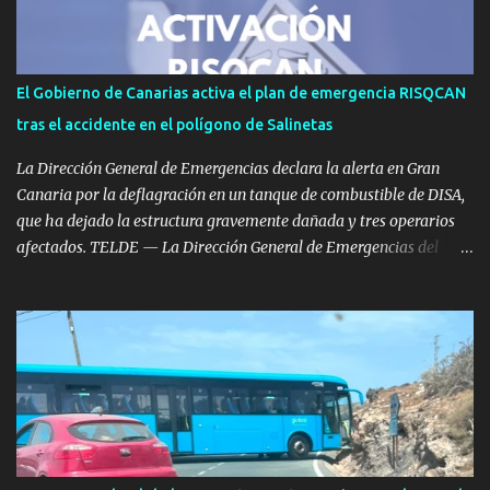
vigilancia se llevarán a cabo mediante patrullas tanto a pie como
en vehículos. Según ha informado el Mando de Canarias en un
comunicado oficial, estas maniobras tienen como meta principal
reforzar la vigilancia territorial, ejercer un efecto disuasorio y
El Gobierno de Canarias activa el plan de emergencia RISQCAN
garantizar la seguridad en los espacios terrestres bajo soberanía
tras el accidente en el polígono de Salinetas
nacional dentro de la isla. Operaciones Permanentes en tiempo de
paz Estas ac...
La Dirección General de Emergencias declara la alerta en Gran
Canaria por la deflagración en un tanque de combustible de DISA,
que ha dejado la estructura gravemente dañada y tres operarios
afectados. TELDE — La Dirección General de Emergencias del
Gobierno de Canarias ha decretado la situación de alerta en Gran
Canaria tras aplicar el Plan Especial de Emergencia Exterior por
riesgo de accidentes graves en los que intervengan sustancias
peligrosas (RISQCAN). La medida se ha tomado tras la grave
deflagración registrada este miércoles en el Polígono Industrial de
Salinetas, en el municipio de Telde. La activación del plan responde
a la necesidad de coordinar el seguimiento del incidente y
supervisar las medidas de seguridad exteriores al tratarse de una
instalación de almacenamiento de hidrocarburos. Deflagración en