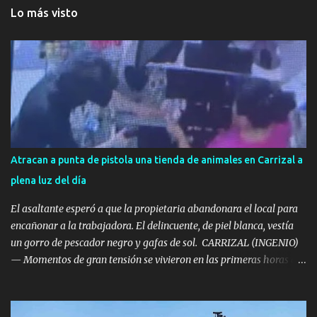
Lo más visto
Atracan a punta de pistola una tienda de animales en Carrizal a
plena luz del día
El asaltante esperó a que la propietaria abandonara el local para
encañonar a la trabajadora. El delincuente, de piel blanca, vestía
un gorro de pescador negro y gafas de sol. ​ CARRIZAL (INGENIO)
— Momentos de gran tensión se vivieron en las primeras horas de
la tarde de este miércoles en la localidad de Carrizal, en el
municipio de Ingenio. La tienda de mascotas 'Territorio Animal',
ubicada frente al Centro de Salud de Carrizal, fue víctima de un