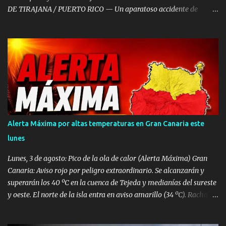
DE TIRAJANA / PUERTO RICO — Un aparatoso accidente de
tráfico múltiple registrado a primera hora de la mañana de este
viernes, 7 de agosto, ha provocado retenciones kilométricas y un
amplio despliegue de emergencias en el sur de Gran Canaria. El
choque en cadena, en el que se vieron implicados entre ocho y diez
vehículos —entre ellos una guagua—, se saldó con ocho personas
heridas de diversa consideración , dos turismos calcinados y la
autopista GC-1 temporalmente cortada. El incidente tuvo lugar
sobre las 07:50 horas a la altura del punto kilométrico 53 de la
autopista GC-1, en el municipio de San Bartolomé de Tirajana,
Alerta Máxima por altas temperaturas en Gran Canaria este
justo tras rebasar el último túnel en dirección a Puerto Rico. Dos
lunes
coches incendiados y un conductor atrapado Tras recibir la alerta,
el Centro Coordinador de Emergencias y...
Lunes, 3 de agosto: Pico de la ola de calor (Alerta Máxima) Gran
Canaria: Aviso rojo por peligro extraordinario. Se alcanzarán y
superarán los 40 ºC en la cuenca de Tejeda y medianías del sureste
y oeste. El norte de la isla entra en aviso amarillo (34 ºC). Rachas
de viento de hasta 80 km/h en vertientes SE y Oeste. Tenerife:
Aviso naranja con máximas de 37 ºC en el este, sur y oeste