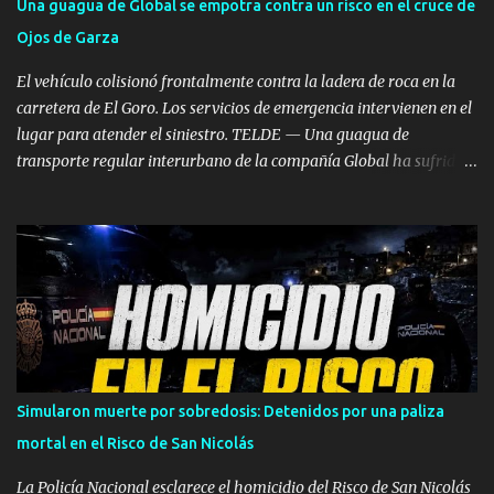
Una guagua de Global se empotra contra un risco en el cruce de
un tanque en reparación Según los datos oficiales facilitados por el
Ojos de Garza
Ejecutivo autonómico, la primera llamada de alerta se recibió en el
Centro Coordinador a las 12:10 horas...
El vehículo colisionó frontalmente contra la ladera de roca en la
carretera de El Goro. Los servicios de emergencia intervienen en el
lugar para atender el siniestro. TELDE — Una guagua de
transporte regular interurbano de la compañía Global ha sufrido
un aparatoso accidente a primera hora de la tarde de este
miércoles, 5 de agosto, al colisionar frontalmente contra un risco
en la intersección de Ojos de Garza con la carretera de El Goro,
dentro del municipio de Telde. Por causas que aún se están
investigando, el vehículo de viajeros perdió el control e impactó de
lleno contra la pared rocosa situada junto a la calzada, quedando
completamente detenido tras la colisión. Dispositivo de
emergencias en la zona Por el momento no se ha especificado el
número exacto de pasajeros que viajaban a bordo en el momento
Simularon muerte por sobredosis: Detenidos por una paliza
del choque ni si el impacto ha provocado personas heridas de
mortal en el Risco de San Nicolás
diversa consideración entre los ocupantes o el conductor. Hasta el
lugar de los hechos se han desplazado recursos de eme...
La Policía Nacional esclarece el homicidio del Risco de San Nicolás