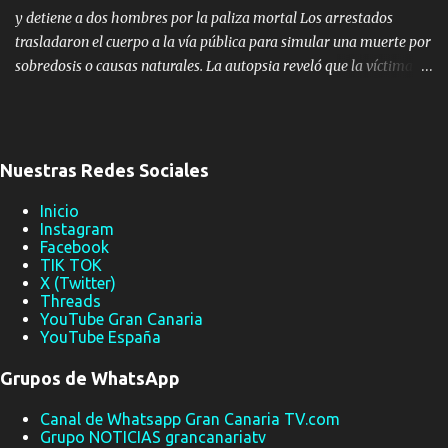
y detiene a dos hombres por la paliza mortal Los arrestados
trasladaron el cuerpo a la vía pública para simular una muerte por
sobredosis o causas naturales. La autopsia reveló que la víctima
falleció por una hemorragia interna provocada por una brutal
agresión en un "fumadero" por una deuda de drogas. LAS PALMAS
DE GRAN CANARIA — Agentes de la Policía Nacional, adscritos al
Grupo de Homicidios de la Brigada Provincial de Policía Judicial de
Nuestras Redes Sociales
Las Palmas, han resuelto el homicidio de un hombre ocurrido el
pasado mes de febrero en el barrio del Risco de San Nicolás, en la
Inicio
Instagram
capital grancanaria. La denominada 'Operación Risco' se ha
Facebook
saldado con la detención de dos varones como presuntos autores
TIK TOK
del crimen. Los hechos se remontan al pasado 14 de febrero de
X (Twitter)
Threads
2026, cuando el cuerpo sin vida de la víctima, un varón con
YouTube Gran Canaria
problemas de drogodependencia, fue hallado tirado en la vía
YouTube España
pública. En una primera inspecci...
Grupos de WhatsApp
Canal de Whatsapp Gran Canaria TV.com
Grupo NOTICIAS grancanariatv