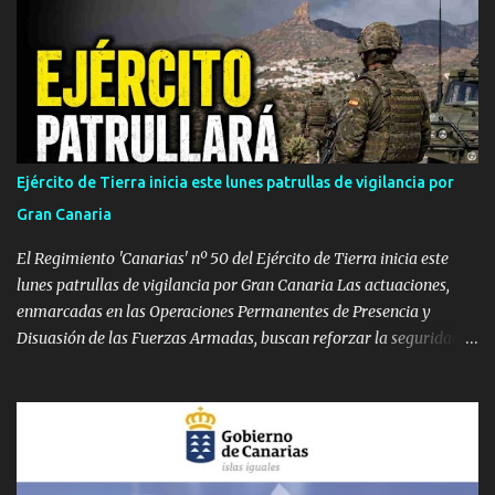
(medianías y costas). Avisos amarillos de 34 ºC a 35 ºC en el área
metropolitana y norte. Lanzarote, Fuerteventura, La Palma, La
Gomera y El Hierro: Avisos amarillos generalizados por máximas
de 35 ºC (con picos de 37 ºC). Vientos de hasta 70-80 km/h en La
Gomera y Lanzarote. Densa calima en altura. Martes, 4 de agosto:
Calor extremo persistente en Gran Canaria y La Palma Gran
Canaria: Mantiene el aviso naranja con máximas de 39 ºC ,
Ejército de Tierra inicia este lunes patrullas de vigilancia por
pudiendo rebasar de nuevo los 40 ºC en Tejeda y medianías.
Gran Canaria
Viento moderado con rachas de 70 km/h. La Palma: Sube el nivel a
aviso naranja. Temperaturas de 37 ºC en cu...
El Regimiento 'Canarias' nº 50 del Ejército de Tierra inicia este
lunes patrullas de vigilancia por Gran Canaria Las actuaciones,
enmarcadas en las Operaciones Permanentes de Presencia y
Disuasión de las Fuerzas Armadas, buscan reforzar la seguridad
de los espacios terrestres soberanos y mejorar el conocimiento
sobre el terreno. GRAN CANARIA — Efectivos del Regimiento de
Infantería 'Canarias' nº 50 , perteneciente a la Brigada 'Canarias'
XVI (BRICAN XVI), han comenzado este lunes, 3 de agosto, un
despliegue operativo en la isla de Gran Canaria. Las labores de