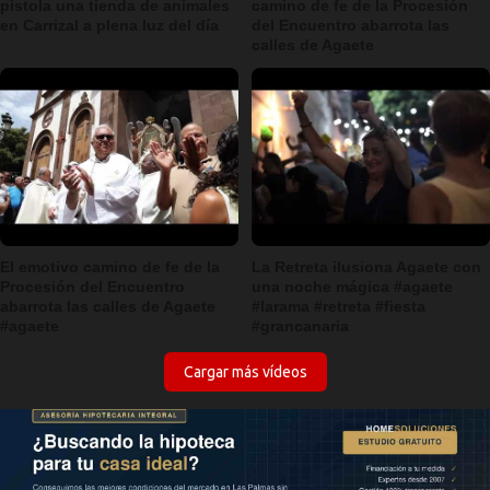
pistola una tienda de animales
camino de fe de la Procesión
en Carrizal a plena luz del día
del Encuentro abarrota las
calles de Agaete
El emotivo camino de fe de la
La Retreta ilusiona Agaete con
Procesión del Encuentro
una noche mágica #agaete
abarrota las calles de Agaete
#larama #retreta #fiesta
#agaete
#grancanaria
Cargar más vídeos