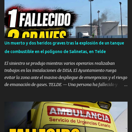
atraco a punta de pistola a plena luz del día. ​Los hechos se
registraron en la franja horaria comprendida entre las 14:30 y las
14:40 horas , momento en el que el delincuente irrumpió en el
establecimiento sembrando el pánico. ​Esperó a que la dueña se
fuera para actuar ​Según se observa en las imágenes registradas
por el sistema de videovigilancia del comercio, el asaltante habría
Un muerto y dos heridos graves tras la explosión de un tanque
vigilado previamente los movimientos del negocio antes de actuar.
de combustible en el polígono de Salinetas, en Telde
El sujeto aguardó en las inmediaciones hasta comprobar que la
propietaria de la ti...
El siniestro se produjo mientras varios operarios realizaban
trabajos en las instalaciones de DISA. El Ayuntamiento ruega
evitar la zona ante el masivo despliegue de emergencias y el riesgo
de emanación de gases. TELDE — Una persona ha fallecido y
otras dos han resultado heridas de gravedad en el mediodía de
este miércoles, 5 de agosto, tras registrarse una fuerte deflagración
en un depósito de combustible en las instalaciones de DISA, dentro
del Polígono Industrial de Salinetas, en el municipio de Telde. El
accidente de emergencia se desencadenó poco después de las 12:00
horas en la zona de los tanques situados tras el supermercado