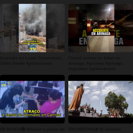
Incendio en Lomo Cementerio,
Chocó contra un árbol en
Telde #telde #grancanaria
Arinaga, Agüimes #arinaga
#aguimes #grancanaria
SE BUSCA🔴 Atracan a punta de
ENCUENTRO🌿 El emotivo