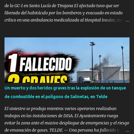
propietaria de la ti...
de la GC-1 en Santa Lucía de Tirajana El afectado tuvo que ser
liberado del habitáculo por los bomberos y evacuado en estado
crítico en una ambulancia medicalizada al Hospital Insular, donde
finalmente se confirmó su muerte. SANTA LUCÍA DE TIRAJANA —
Un hombre ha fallecido en la tarde de este martes, 4 de agosto,
tras sufrir un grave accidente de tráfico en la autovía GC-1, a su
paso por el municipio de Santa Lucía de Tirajana y en sentido sur,
al salirse de la calzada e impactar violentamente contra la
mediana. El trágico siniestro se registró a las 16:27 horas ,
momento en el que el Centro Coordinador de Emergencias y
Seguridad (CECOES) 112 del Gobierno de Canarias comenzó a
recibir llamadas de alerta informando sobre la colisión de un
Un muerto y dos heridos graves tras la explosión de un tanque
turismo en la citada vía rápida. Excarcelación por parte de los
de combustible en el polígono de Salinetas, en Telde
Bomberos Hasta el lugar del accidente se desplazaron con
celeridad efectivos del Consorcio de Emergencias de Gran
El siniestro se produjo mientras varios operarios realizaban
Canaria...
trabajos en las instalaciones de DISA. El Ayuntamiento ruega
evitar la zona ante el masivo despliegue de emergencias y el riesgo
de emanación de gases. TELDE — Una persona ha fallecido y