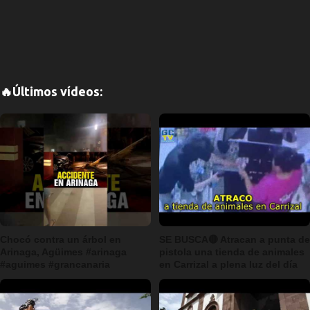
🔥Últimos vídeos:
Chocó contra un árbol en
SE BUSCA🔴 Atracan a punta de
Arinaga, Agüimes #arinaga
pistola una tienda de animales
#aguimes #grancanaria
en Carrizal a plena luz del día