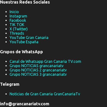
Nuestras Redes Sociales
Coordinador de Emergencias y Seguridad (CECOES) 112 del
Gobierno de Canarias comenzó a recibir llamadas alertando de
Inicio
Instagram
que un turismo había colisionado contra un inmueble y que su
Facebook
único ocupante precisaba asistencia médica urgente. Parada
TIK TOK
cardiorrespiratoria durante el traslado Desde la sala del 112 se
X (Twitter)
Threads
activó de inmediato un dispositivo de emergencia compuesto por
YouTube Gran Canaria
una ambulancia medicalizada y otra de soporte vital básico del
YouTube España
Servicio de Urgen...
Grupos de WhatsApp
Canal de Whatsapp Gran Canaria TV.com
Grupo NOTICIAS grancanariatv
Grupo NOTICIAS 2 grancanariatv
Grupo NOTICIAS 3 grancanariatv
Telegram
Noticias de Gran Canaria GranCanariaTv
info@grancanariatv.com