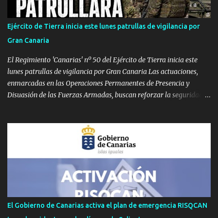
Calor extremo persistente en Gran Canaria y La Palma Gran
Canaria: Mantiene el aviso naranja con máximas de 39 ºC ,
Ejército de Tierra inicia este lunes patrullas de vigilancia por
pudiendo rebasar de nuevo los 40 ºC en Tejeda y medianías.
Gran Canaria
Viento moderado con rachas de 70 km/h. La Palma: Sube el nivel a
aviso naranja. Temperaturas de 37 ºC en cu...
El Regimiento 'Canarias' nº 50 del Ejército de Tierra inicia este
lunes patrullas de vigilancia por Gran Canaria Las actuaciones,
enmarcadas en las Operaciones Permanentes de Presencia y
Disuasión de las Fuerzas Armadas, buscan reforzar la seguridad
de los espacios terrestres soberanos y mejorar el conocimiento
sobre el terreno. GRAN CANARIA — Efectivos del Regimiento de
Infantería 'Canarias' nº 50 , perteneciente a la Brigada 'Canarias'
XVI (BRICAN XVI), han comenzado este lunes, 3 de agosto, un
despliegue operativo en la isla de Gran Canaria. Las labores de
vigilancia se llevarán a cabo mediante patrullas tanto a pie como
en vehículos. Según ha informado el Mando de Canarias en un
comunicado oficial, estas maniobras tienen como meta principal
reforzar la vigilancia territorial, ejercer un efecto disuasorio y
El Gobierno de Canarias activa el plan de emergencia RISQCAN
garantizar la seguridad en los espacios terrestres bajo soberanía