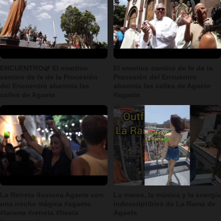
ENCUENTRO🌿 El emotivo
El emotivo camino de fe de la
camino de fe de la Procesión
Procesión del Encuentro
del Encuentro abarrota las
abarrota las calles de Agaete
calles de Agaete
#agaete
La Retreta ilusiona Agaete con
La marea, la música y la energía
una noche mágica #agaete
indescriptibles de La Rama de
#larama #retreta #fiesta
Agaete