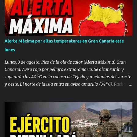
pesar de la rápida intervención y del amplio despliegue de
recursos de emergencias desplazados hasta el establecimiento
hotelero, las intensas maniobras de reanimación cardiopulmonar
practicadas no lograron revertir el cuadro, confirmándose
finalmente su fallecimiento. Operativo aéreo en el Muelle de La
Esperanza Ante la gravedad del incidente, la sala operativa del
Alerta Máxima por altas temperaturas en Gran Canaria este
Centro Coordinador de Emergencias y Seguridad (CECOES) 112
lunes
movilizó de inmediato un dispositivo de máxima urgencia que
incluyó el helicóptero medicalizado del Servicio de Urgencias
Lunes, 3 de agosto: Pico de la ola de calor (Alerta Máxima) Gran
Canario (SUC) junto a...
Canaria: Aviso rojo por peligro extraordinario. Se alcanzarán y
superarán los 40 ºC en la cuenca de Tejeda y medianías del sureste
y oeste. El norte de la isla entra en aviso amarillo (34 ºC). Rachas
de viento de hasta 80 km/h en vertientes SE y Oeste. Tenerife:
Aviso naranja con máximas de 37 ºC en el este, sur y oeste
(medianías y costas). Avisos amarillos de 34 ºC a 35 ºC en el área
metropolitana y norte. Lanzarote, Fuerteventura, La Palma, La
Gomera y El Hierro: Avisos amarillos generalizados por máximas
de 35 ºC (con picos de 37 ºC). Vientos de hasta 70-80 km/h en La
Gomera y Lanzarote. Densa calima en altura. Martes, 4 de agosto: