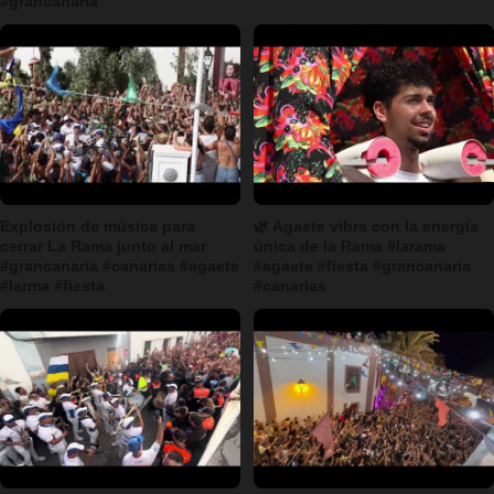
#grancanaria
Explosión de música para
🌿 Agaete vibra con la energía
cerrar La Rama junto al mar
única de la Rama #larama
#grancanaria #canarias #agaete
#agaete #fiesta #grancanaria
#larma #fiesta
#canarias