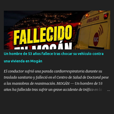
preocupación y el sentimiento de impotencia crecen entre los
vecinos de la localidad costera de El Puertillo, en el municipio de
Arucas. Durante la tarde de este pasado jueves, 30 de julio, una
mujer sin hogar de aproximadamente 40 años sembró el caos en
la calle Playa de Sardina al fracturar a pedradas las lunas
delanteras de tres vehículos correctamente estacionados en la vía
pública. Los hechos se registraron sobre las 16:00 horas , en pleno
día, cuando la mujer comenzó a lanzar piedras de gran tamaño
contra los automóviles sin motivo aparente, causando severos
Un hombre de 53 años fallece tras chocar su vehículo contra
daños materiales a los propietarios. Un historial recurrente de
una vivienda en Mogán
altercados Según relatan los propios residentes, no se trata de un
episodio aislado. La mujer padece graves proble...
El conductor sufrió una parada cardiorrespiratoria durante su
traslado sanitario y falleció en el Centro de Salud de Doctoral pese
a las maniobras de reanimación. MOGÁN — Un hombre de 53
años ha fallecido tras sufrir un grave accidente de tráfico en la
noche del pasado sábado, 1 de agosto, en el municipio de Mogán, al
colisionar el vehículo en el que circulaba contra una vivienda
situada en los márgenes de la carretera GC-505. El trágico siniestro
se produjo sobre las 22:13 horas , momento en el que el Centro