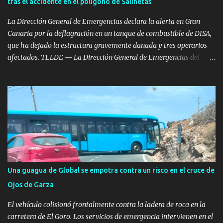
tras el accidente en el polígono de Salinetas
nacional dentro de la isla. Operaciones Permanentes en tiempo de
paz Estas ac...
La Dirección General de Emergencias declara la alerta en Gran
Canaria por la deflagración en un tanque de combustible de DISA,
que ha dejado la estructura gravemente dañada y tres operarios
afectados. TELDE — La Dirección General de Emergencias del
Gobierno de Canarias ha decretado la situación de alerta en Gran
Canaria tras aplicar el Plan Especial de Emergencia Exterior por
riesgo de accidentes graves en los que intervengan sustancias
peligrosas (RISQCAN). La medida se ha tomado tras la grave
deflagración registrada este miércoles en el Polígono Industrial de
Salinetas, en el municipio de Telde. La activación del plan responde
a la necesidad de coordinar el seguimiento del incidente y
supervisar las medidas de seguridad exteriores al tratarse de una
instalación de almacenamiento de hidrocarburos. Deflagración en
Una guagua de Global se empotra contra un risco en el cruce de
un tanque en reparación Según los datos oficiales facilitados por el
Ojos de Garza
Ejecutivo autonómico, la primera llamada de alerta se recibió en el
Centro Coordinador a las 12:10 horas...
El vehículo colisionó frontalmente contra la ladera de roca en la
carretera de El Goro. Los servicios de emergencia intervienen en el