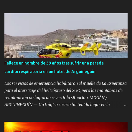
otras dos han resultado heridas de gravedad en el mediodía de
este miércoles, 5 de agosto, tras registrarse una fuerte deflagración
en un depósito de combustible en las instalaciones de DISA, dentro
del Polígono Industrial de Salinetas, en el municipio de Telde. El
accidente de emergencia se desencadenó poco después de las 12:00
horas en la zona de los tanques situados tras el supermercado
Mercadona. Las primeras llamadas de alerta recibidas en el
Centro Coordinador de Emergencias y Seguridad (CECOES) 1-1-2
informaban de una posible implosión seguida de deflagración
Fallece un hombre de 39 años tras sufrir una parada
mientras varios operarios realizaban trabajos en la parte superior
cardiorrespiratoria en un hotel de Arguineguín
del depósito. A consecuencia de la onda expansiva, los trabajadores
quedaron suspendidos de sus arneses de seg...
Los servicios de emergencia habilitaron el Muelle de La Esperanza
para el aterrizaje del helicóptero del SUC, pero las maniobras de
reanimación no lograron revertir la situación. MOGÁN /
ARGUINEGUÍN — Un trágico suceso ha tenido lugar en la
localidad de Arguineguín, en el municipio de Mogán, donde un
varón de aproximadamente 39 años de edad ha fallecido tras
sufrir una parada cardiorrespiratoria en el Hotel Dorado Beach. A