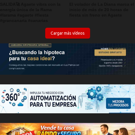
SALIDA🚀 Agaete vibra con la
El volador de La Diana marca el
energía única de la Rama
inicio de más de 20 horas de
#larama #agaete #fiesta
fiesta sin freno en Agaete
#grancanaria #canarias
Cargar más vídeos