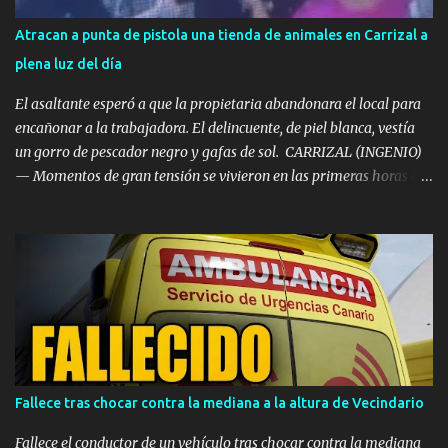
Atracan a punta de pistola una tienda de animales en Carrizal a
plena luz del día
El asaltante esperó a que la propietaria abandonara el local para
encañonar a la trabajadora. El delincuente, de piel blanca, vestía
un gorro de pescador negro y gafas de sol. ​ CARRIZAL (INGENIO)
— Momentos de gran tensión se vivieron en las primeras horas de
la tarde de este miércoles en la localidad de Carrizal, en el
municipio de Ingenio. La tienda de mascotas 'Territorio Animal',
ubicada frente al Centro de Salud de Carrizal, fue víctima de un
atraco a punta de pistola a plena luz del día. ​Los hechos se
registraron en la franja horaria comprendida entre las 14:30 y las
14:40 horas , momento en el que el delincuente irrumpió en el
establecimiento sembrando el pánico. ​Esperó a que la dueña se
fuera para actuar ​Según se observa en las imágenes registradas
por el sistema de videovigilancia del comercio, el asaltante habría
Fallece tras chocar contra la mediana a la altura de Vecindario
vigilado previamente los movimientos del negocio antes de actuar.
El sujeto aguardó en las inmediaciones hasta comprobar que la
Fallece el conductor de un vehículo tras chocar contra la mediana