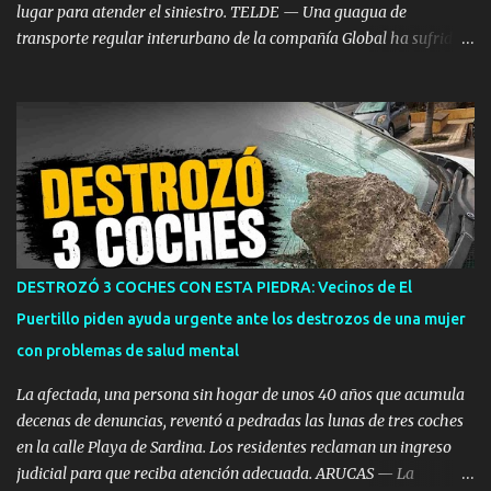
lugar para atender el siniestro. TELDE — Una guagua de
transporte regular interurbano de la compañía Global ha sufrido
un aparatoso accidente a primera hora de la tarde de este
miércoles, 5 de agosto, al colisionar frontalmente contra un risco
en la intersección de Ojos de Garza con la carretera de El Goro,
dentro del municipio de Telde. Por causas que aún se están
investigando, el vehículo de viajeros perdió el control e impactó de
lleno contra la pared rocosa situada junto a la calzada, quedando
completamente detenido tras la colisión. Dispositivo de
emergencias en la zona Por el momento no se ha especificado el
número exacto de pasajeros que viajaban a bordo en el momento
DESTROZÓ 3 COCHES CON ESTA PIEDRA: Vecinos de El
del choque ni si el impacto ha provocado personas heridas de
Puertillo piden ayuda urgente ante los destrozos de una mujer
diversa consideración entre los ocupantes o el conductor. Hasta el
con problemas de salud mental
lugar de los hechos se han desplazado recursos de eme...
La afectada, una persona sin hogar de unos 40 años que acumula
decenas de denuncias, reventó a pedradas las lunas de tres coches
en la calle Playa de Sardina. Los residentes reclaman un ingreso
judicial para que reciba atención adecuada. ARUCAS — La