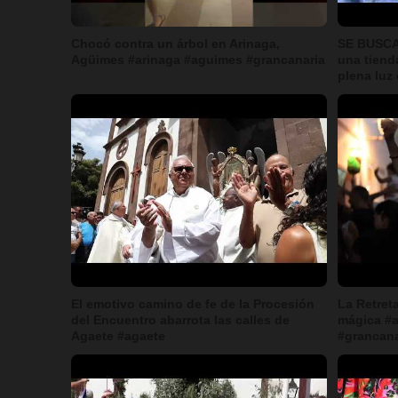
Chocó contra un árbol en Arinaga,
SE BUSCA
Agüimes #arinaga #aguimes #grancanaria
una tiend
plena luz 
El emotivo camino de fe de la Procesión
La Retret
del Encuentro abarrota las calles de
mágica #a
Agaete #agaete
#grancana