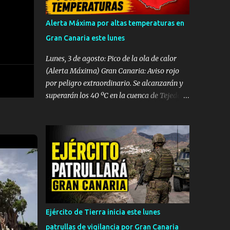
Beach. A pesar de la rápida intervención y
del amplio despliegue de recursos de
Alerta Máxima por altas temperaturas en
emergencias desplazados hasta el
Gran Canaria este lunes
establecimiento hotelero, las intensas
maniobras de reanimación cardiopulmonar
Lunes, 3 de agosto: Pico de la ola de calor
practicadas no lograron revertir el cuadro,
(Alerta Máxima) Gran Canaria: Aviso rojo
confirmándose finalmente su fallecimiento.
por peligro extraordinario. Se alcanzarán y
Operativo aéreo en el Muelle de La
superarán los 40 ºC en la cuenca de Tejeda y
Esperanza Ante la gravedad del incidente, la
medianías del sureste y oeste. El norte de la
sala operativa del Centro Coordinador de
isla entra en aviso amarillo (34 ºC). Rachas
Emergencias y Seguridad (CECOES) 112
de viento de hasta 80 km/h en vertientes SE
movilizó de inmediato un dispositivo de
y Oeste. Tenerife: Aviso naranja con
máxima urgencia que incluyó el helicóptero
máximas de 37 ºC en el este, sur y oeste
medicalizado del Servicio de Urgencias
(medianías y costas). Avisos amarillos de 34
Canario (SUC) junto a...
ºC a 35 ºC en el área metropolitana y norte.
Lanzarote, Fuerteventura, La Palma, La
Gomera y El Hierro: Avisos amarillos
Ejército de Tierra inicia este lunes
generalizados por máximas de 35 ºC (con
patrullas de vigilancia por Gran Canaria