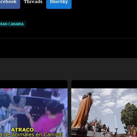
acebook
Threads
BlueSky
GRAN CANARIA