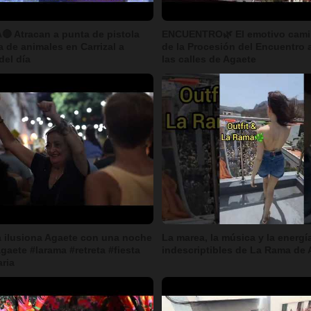
 Atracan a punta de pistola
ENCUENTRO🌿 El emotivo cami
a de animales en Carrizal a
de la Procesión del Encuentro 
del día
las calles de Agaete
a ilusiona Agaete con una noche
La marea, la música y la energí
gaete #larama #retreta #fiesta
indescriptibles de La Rama de 
ria