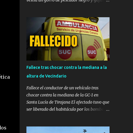
vestía un gorro de pescador negro y gafas de
sol. ​ CARRIZAL (INGENIO) — Momentos de
gran tensión se vivieron en las primeras
horas de la tarde de este miércoles en la
localidad de Carrizal, en el municipio de
Ingenio. La tienda de mascotas 'Territorio
Animal', ubicada frente al Centro de Salud de
Carrizal, fue víctima de un atraco a punta de
pistola a plena luz del día. ​Los hechos se
registraron en la franja horaria
Fallece tras chocar contra la mediana a la
comprendida entre las 14:30 y las 14:40
altura de Vecindario
ética
horas , momento en el que el delincuente
irrumpió en el establecimiento sembrando el
Fallece el conductor de un vehículo tras
pánico. ​Esperó a que la dueña se fuera para
chocar contra la mediana de la GC-1 en
actuar ​Según se observa en las imágenes
Santa Lucía de Tirajana El afectado tuvo que
registradas por el sistema de videovigilancia
ser liberado del habitáculo por los bomberos
del comercio, el asaltante habría vigilado
y evacuado en estado crítico en una
previamente los movimientos del negocio
ambulancia medicalizada al Hospital
dos
antes de actuar. El sujeto aguardó en las
Insular, donde finalmente se confirmó su