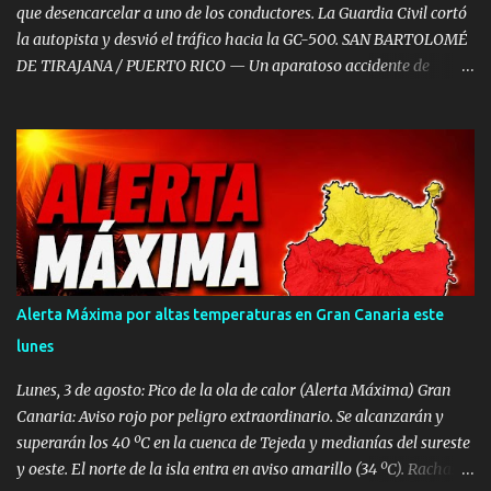
Canario (SUC) junto a...
que desencarcelar a uno de los conductores. La Guardia Civil cortó
la autopista y desvió el tráfico hacia la GC-500. SAN BARTOLOMÉ
DE TIRAJANA / PUERTO RICO — Un aparatoso accidente de
tráfico múltiple registrado a primera hora de la mañana de este
viernes, 7 de agosto, ha provocado retenciones kilométricas y un
amplio despliegue de emergencias en el sur de Gran Canaria. El
choque en cadena, en el que se vieron implicados entre ocho y diez
vehículos —entre ellos una guagua—, se saldó con ocho personas
heridas de diversa consideración , dos turismos calcinados y la
autopista GC-1 temporalmente cortada. El incidente tuvo lugar
sobre las 07:50 horas a la altura del punto kilométrico 53 de la
autopista GC-1, en el municipio de San Bartolomé de Tirajana,
Alerta Máxima por altas temperaturas en Gran Canaria este
justo tras rebasar el último túnel en dirección a Puerto Rico. Dos
lunes
coches incendiados y un conductor atrapado Tras recibir la alerta,
el Centro Coordinador de Emergencias y...
Lunes, 3 de agosto: Pico de la ola de calor (Alerta Máxima) Gran
Canaria: Aviso rojo por peligro extraordinario. Se alcanzarán y
superarán los 40 ºC en la cuenca de Tejeda y medianías del sureste
y oeste. El norte de la isla entra en aviso amarillo (34 ºC). Rachas