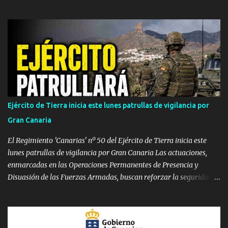
de viento de hasta 80 km/h en vertientes SE y Oeste. Tenerife:
Aviso naranja con máximas de 37 ºC en el este, sur y oeste
(medianías y costas). Avisos amarillos de 34 ºC a 35 ºC en el área
metropolitana y norte. Lanzarote, Fuerteventura, La Palma, La
Gomera y El Hierro: Avisos amarillos generalizados por máximas
de 35 ºC (con picos de 37 ºC). Vientos de hasta 70-80 km/h en La
Gomera y Lanzarote. Densa calima en altura. Martes, 4 de agosto:
Calor extremo persistente en Gran Canaria y La Palma Gran
Canaria: Mantiene el aviso naranja con máximas de 39 ºC ,
Ejército de Tierra inicia este lunes patrullas de vigilancia por
pudiendo rebasar de nuevo los 40 ºC en Tejeda y medianías.
Gran Canaria
Viento moderado con rachas de 70 km/h. La Palma: Sube el nivel a
aviso naranja. Temperaturas de 37 ºC en cu...
El Regimiento 'Canarias' nº 50 del Ejército de Tierra inicia este
lunes patrullas de vigilancia por Gran Canaria Las actuaciones,
enmarcadas en las Operaciones Permanentes de Presencia y
Disuasión de las Fuerzas Armadas, buscan reforzar la seguridad
de los espacios terrestres soberanos y mejorar el conocimiento
sobre el terreno. GRAN CANARIA — Efectivos del Regimiento de
Infantería 'Canarias' nº 50 , perteneciente a la Brigada 'Canarias'
XVI (BRICAN XVI), han comenzado este lunes, 3 de agosto, un