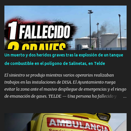
municipio de Ingenio. La tienda de mascotas 'Territorio Animal',
ubicada frente al Centro de Salud de Carrizal, fue víctima de un
atraco a punta de pistola a plena luz del día. ​Los hechos se
registraron en la franja horaria comprendida entre las 14:30 y las
14:40 horas , momento en el que el delincuente irrumpió en el
establecimiento sembrando el pánico. ​Esperó a que la dueña se
fuera para actuar ​Según se observa en las imágenes registradas
por el sistema de videovigilancia del comercio, el asaltante habría
Un muerto y dos heridos graves tras la explosión de un tanque
vigilado previamente los movimientos del negocio antes de actuar.
de combustible en el polígono de Salinetas, en Telde
El sujeto aguardó en las inmediaciones hasta comprobar que la
propietaria de la ti...
El siniestro se produjo mientras varios operarios realizaban
trabajos en las instalaciones de DISA. El Ayuntamiento ruega
evitar la zona ante el masivo despliegue de emergencias y el riesgo
de emanación de gases. TELDE — Una persona ha fallecido y
otras dos han resultado heridas de gravedad en el mediodía de
este miércoles, 5 de agosto, tras registrarse una fuerte deflagración
en un depósito de combustible en las instalaciones de DISA, dentro
del Polígono Industrial de Salinetas, en el municipio de Telde. El