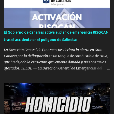
despliegue operativo en la isla de Gran Canaria. Las labores de
vigilancia se llevarán a cabo mediante patrullas tanto a pie como
en vehículos. Según ha informado el Mando de Canarias en un
comunicado oficial, estas maniobras tienen como meta principal
reforzar la vigilancia territorial, ejercer un efecto disuasorio y
El Gobierno de Canarias activa el plan de emergencia RISQCAN
garantizar la seguridad en los espacios terrestres bajo soberanía
tras el accidente en el polígono de Salinetas
nacional dentro de la isla. Operaciones Permanentes en tiempo de
paz Estas ac...
La Dirección General de Emergencias declara la alerta en Gran
Canaria por la deflagración en un tanque de combustible de DISA,
que ha dejado la estructura gravemente dañada y tres operarios
afectados. TELDE — La Dirección General de Emergencias del
Gobierno de Canarias ha decretado la situación de alerta en Gran
Canaria tras aplicar el Plan Especial de Emergencia Exterior por
riesgo de accidentes graves en los que intervengan sustancias
peligrosas (RISQCAN). La medida se ha tomado tras la grave
deflagración registrada este miércoles en el Polígono Industrial de
Salinetas, en el municipio de Telde. La activación del plan responde
a la necesidad de coordinar el seguimiento del incidente y