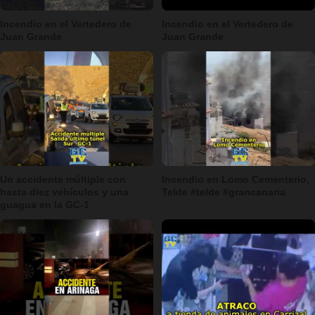
Incendio en el Vertedero de
Incendio en el Vertedero de
Juan Grande
Juan Grande
Un accidente múltiple con
Incendio en Lomo Cementerio,
hasta diez vehículos y una
Telde #telde #grancanaria
guagua en la GC-1