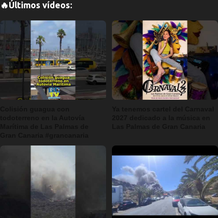
🔥Últimos vídeos:
Colisión guagua con
Ya tenemos cartel del Carnaval
todoterreno en la Autovía
2027 dedicado a la música en
Marítima de Las Palmas de
Las Palmas de Gran Canaria
Gran Canaria #grancanaria