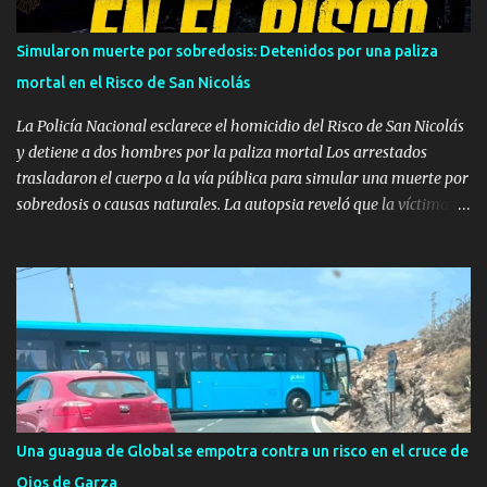
supervisar las medidas de seguridad exteriores al tratarse de una
instalación de almacenamiento de hidrocarburos. Deflagración en
Simularon muerte por sobredosis: Detenidos por una paliza
un tanque en reparación Según los datos oficiales facilitados por el
mortal en el Risco de San Nicolás
Ejecutivo autonómico, la primera llamada de alerta se recibió en el
Centro Coordinador a las 12:10 horas...
La Policía Nacional esclarece el homicidio del Risco de San Nicolás
y detiene a dos hombres por la paliza mortal Los arrestados
trasladaron el cuerpo a la vía pública para simular una muerte por
sobredosis o causas naturales. La autopsia reveló que la víctima
falleció por una hemorragia interna provocada por una brutal
agresión en un "fumadero" por una deuda de drogas. LAS PALMAS
DE GRAN CANARIA — Agentes de la Policía Nacional, adscritos al
Grupo de Homicidios de la Brigada Provincial de Policía Judicial de
Las Palmas, han resuelto el homicidio de un hombre ocurrido el
pasado mes de febrero en el barrio del Risco de San Nicolás, en la
capital grancanaria. La denominada 'Operación Risco' se ha
saldado con la detención de dos varones como presuntos autores
del crimen. Los hechos se remontan al pasado 14 de febrero de
Una guagua de Global se empotra contra un risco en el cruce de
2026, cuando el cuerpo sin vida de la víctima, un varón con
Ojos de Garza