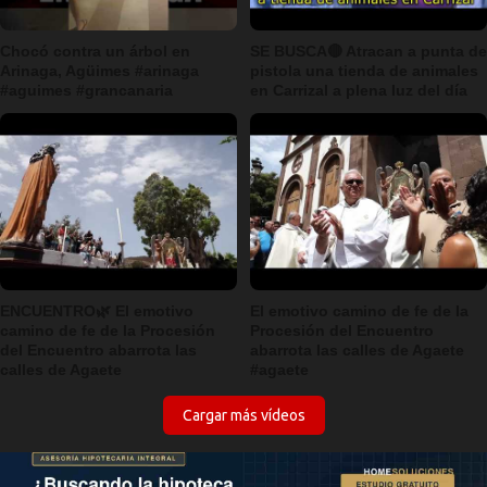
Chocó contra un árbol en
SE BUSCA🔴 Atracan a punta de
Arinaga, Agüimes #arinaga
pistola una tienda de animales
#aguimes #grancanaria
en Carrizal a plena luz del día
ENCUENTRO🌿 El emotivo
El emotivo camino de fe de la
camino de fe de la Procesión
Procesión del Encuentro
del Encuentro abarrota las
abarrota las calles de Agaete
calles de Agaete
#agaete
Cargar más vídeos