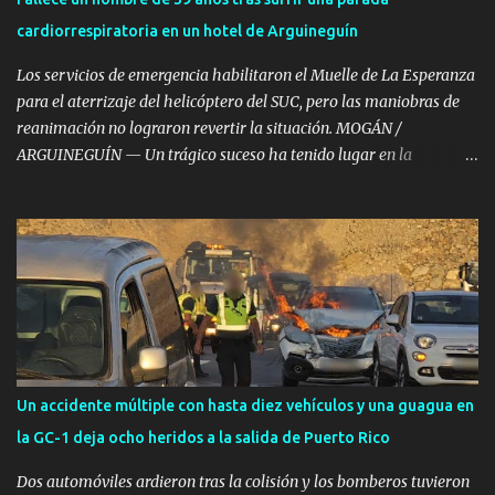
turismo en la citada vía rápida. Excarcelación por parte de los
cardiorrespiratoria en un hotel de Arguineguín
Bomberos Hasta el lugar del accidente se desplazaron con
celeridad efectivos del Consorcio de Emergencias de Gran
Los servicios de emergencia habilitaron el Muelle de La Esperanza
Canaria...
para el aterrizaje del helicóptero del SUC, pero las maniobras de
reanimación no lograron revertir la situación. MOGÁN /
ARGUINEGUÍN — Un trágico suceso ha tenido lugar en la
localidad de Arguineguín, en el municipio de Mogán, donde un
varón de aproximadamente 39 años de edad ha fallecido tras
sufrir una parada cardiorrespiratoria en el Hotel Dorado Beach. A
pesar de la rápida intervención y del amplio despliegue de
recursos de emergencias desplazados hasta el establecimiento
hotelero, las intensas maniobras de reanimación cardiopulmonar
practicadas no lograron revertir el cuadro, confirmándose
finalmente su fallecimiento. Operativo aéreo en el Muelle de La
Esperanza Ante la gravedad del incidente, la sala operativa del
Un accidente múltiple con hasta diez vehículos y una guagua en
Centro Coordinador de Emergencias y Seguridad (CECOES) 112
la GC-1 deja ocho heridos a la salida de Puerto Rico
movilizó de inmediato un dispositivo de máxima urgencia que
incluyó el helicóptero medicalizado del Servicio de Urgencias
Dos automóviles ardieron tras la colisión y los bomberos tuvieron