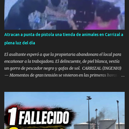
Atracan a punta de pistola una tienda de animales en Carrizal a
plena luz del día
El asaltante esperó a que la propietaria abandonara el local para
encañonar a la trabajadora. El delincuente, de piel blanca, vestía
un gorro de pescador negro y gafas de sol. ​ CARRIZAL (INGENIO)
— Momentos de gran tensión se vivieron en las primeras horas de
la tarde de este miércoles en la localidad de Carrizal, en el
municipio de Ingenio. La tienda de mascotas 'Territorio Animal',
ubicada frente al Centro de Salud de Carrizal, fue víctima de un
atraco a punta de pistola a plena luz del día. ​Los hechos se
registraron en la franja horaria comprendida entre las 14:30 y las
14:40 horas , momento en el que el delincuente irrumpió en el
establecimiento sembrando el pánico. ​Esperó a que la dueña se