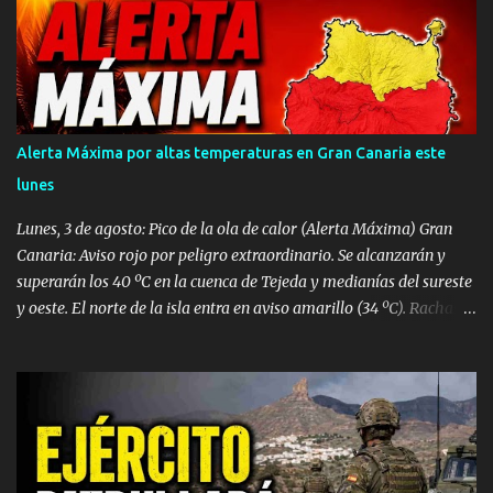
choque en cadena, en el que se vieron implicados entre ocho y diez
vehículos —entre ellos una guagua—, se saldó con ocho personas
heridas de diversa consideración , dos turismos calcinados y la
autopista GC-1 temporalmente cortada. El incidente tuvo lugar
sobre las 07:50 horas a la altura del punto kilométrico 53 de la
autopista GC-1, en el municipio de San Bartolomé de Tirajana,
Alerta Máxima por altas temperaturas en Gran Canaria este
justo tras rebasar el último túnel en dirección a Puerto Rico. Dos
lunes
coches incendiados y un conductor atrapado Tras recibir la alerta,
el Centro Coordinador de Emergencias y...
Lunes, 3 de agosto: Pico de la ola de calor (Alerta Máxima) Gran
Canaria: Aviso rojo por peligro extraordinario. Se alcanzarán y
superarán los 40 ºC en la cuenca de Tejeda y medianías del sureste
y oeste. El norte de la isla entra en aviso amarillo (34 ºC). Rachas
de viento de hasta 80 km/h en vertientes SE y Oeste. Tenerife:
Aviso naranja con máximas de 37 ºC en el este, sur y oeste
(medianías y costas). Avisos amarillos de 34 ºC a 35 ºC en el área
metropolitana y norte. Lanzarote, Fuerteventura, La Palma, La
Gomera y El Hierro: Avisos amarillos generalizados por máximas
de 35 ºC (con picos de 37 ºC). Vientos de hasta 70-80 km/h en La
Gomera y Lanzarote. Densa calima en altura. Martes, 4 de agosto: