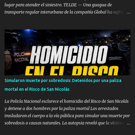
lugar para atender el siniestro. TELDE — Una guagua de
transporte regular interurbano de la compañía Global ha sufrido
un aparatoso accidente a primera hora de la tarde de este
miércoles, 5 de agosto, al colisionar frontalmente contra un risco
en la intersección de Ojos de Garza con la carretera de El Goro,
dentro del municipio de Telde. Por causas que aún se están
investigando, el vehículo de viajeros perdió el control e impactó de
lleno contra la pared rocosa situada junto a la calzada, quedando
completamente detenido tras la colisión. Dispositivo de
emergencias en la zona Por el momento no se ha especificado el
número exacto de pasajeros que viajaban a bordo en el momento
Simularon muerte por sobredosis: Detenidos por una paliza
del choque ni si el impacto ha provocado personas heridas de
mortal en el Risco de San Nicolás
diversa consideración entre los ocupantes o el conductor. Hasta el
lugar de los hechos se han desplazado recursos de eme...
La Policía Nacional esclarece el homicidio del Risco de San Nicolás
y detiene a dos hombres por la paliza mortal Los arrestados
trasladaron el cuerpo a la vía pública para simular una muerte por
sobredosis o causas naturales. La autopsia reveló que la víctima
falleció por una hemorragia interna provocada por una brutal