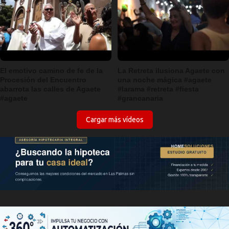
El emotivo camino de fe de la
La Retreta ilusiona Agaete con
Procesión del Encuentro
una noche mágica #agaete
abarrota las calles de Agaete
#larama #retreta #fiesta
#agaete
#grancanaria
Cargar más vídeos