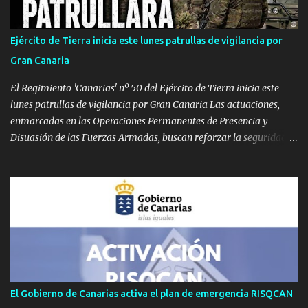
Calor extremo persistente en Gran Canaria y La Palma Gran
Canaria: Mantiene el aviso naranja con máximas de 39 ºC ,
Ejército de Tierra inicia este lunes patrullas de vigilancia por
pudiendo rebasar de nuevo los 40 ºC en Tejeda y medianías.
Gran Canaria
Viento moderado con rachas de 70 km/h. La Palma: Sube el nivel a
aviso naranja. Temperaturas de 37 ºC en cu...
El Regimiento 'Canarias' nº 50 del Ejército de Tierra inicia este
lunes patrullas de vigilancia por Gran Canaria Las actuaciones,
enmarcadas en las Operaciones Permanentes de Presencia y
Disuasión de las Fuerzas Armadas, buscan reforzar la seguridad
de los espacios terrestres soberanos y mejorar el conocimiento
sobre el terreno. GRAN CANARIA — Efectivos del Regimiento de
Infantería 'Canarias' nº 50 , perteneciente a la Brigada 'Canarias'
XVI (BRICAN XVI), han comenzado este lunes, 3 de agosto, un
despliegue operativo en la isla de Gran Canaria. Las labores de
vigilancia se llevarán a cabo mediante patrullas tanto a pie como
en vehículos. Según ha informado el Mando de Canarias en un
comunicado oficial, estas maniobras tienen como meta principal
reforzar la vigilancia territorial, ejercer un efecto disuasorio y
El Gobierno de Canarias activa el plan de emergencia RISQCAN
garantizar la seguridad en los espacios terrestres bajo soberanía