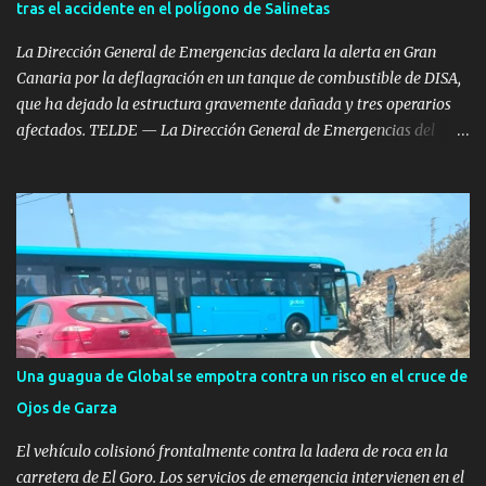
tras el accidente en el polígono de Salinetas
nacional dentro de la isla. Operaciones Permanentes en tiempo de
paz Estas ac...
La Dirección General de Emergencias declara la alerta en Gran
Canaria por la deflagración en un tanque de combustible de DISA,
que ha dejado la estructura gravemente dañada y tres operarios
afectados. TELDE — La Dirección General de Emergencias del
Gobierno de Canarias ha decretado la situación de alerta en Gran
Canaria tras aplicar el Plan Especial de Emergencia Exterior por
riesgo de accidentes graves en los que intervengan sustancias
peligrosas (RISQCAN). La medida se ha tomado tras la grave
deflagración registrada este miércoles en el Polígono Industrial de
Salinetas, en el municipio de Telde. La activación del plan responde
a la necesidad de coordinar el seguimiento del incidente y
supervisar las medidas de seguridad exteriores al tratarse de una
instalación de almacenamiento de hidrocarburos. Deflagración en
Una guagua de Global se empotra contra un risco en el cruce de
un tanque en reparación Según los datos oficiales facilitados por el
Ojos de Garza
Ejecutivo autonómico, la primera llamada de alerta se recibió en el
Centro Coordinador a las 12:10 horas...
El vehículo colisionó frontalmente contra la ladera de roca en la
carretera de El Goro. Los servicios de emergencia intervienen en el