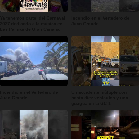
Ya tenemos cartel del Carnaval
Incendio en el Vertedero de
2027 dedicado a la música en
Juan Grande
Las Palmas de Gran Canaria
Incendio en el Vertedero de
Un accidente múltiple con
Juan Grande
hasta diez vehículos y una
guagua en la GC-1