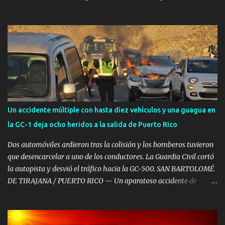
localidad de Arguineguín, en el municipio de Mogán, donde un
varón de aproximadamente 39 años de edad ha fallecido tras
sufrir una parada cardiorrespiratoria en el Hotel Dorado Beach. A
pesar de la rápida intervención y del amplio despliegue de
recursos de emergencias desplazados hasta el establecimiento
hotelero, las intensas maniobras de reanimación cardiopulmonar
practicadas no lograron revertir el cuadro, confirmándose
finalmente su fallecimiento. Operativo aéreo en el Muelle de La
Esperanza Ante la gravedad del incidente, la sala operativa del
Un accidente múltiple con hasta diez vehículos y una guagua en
Centro Coordinador de Emergencias y Seguridad (CECOES) 112
la GC-1 deja ocho heridos a la salida de Puerto Rico
movilizó de inmediato un dispositivo de máxima urgencia que
incluyó el helicóptero medicalizado del Servicio de Urgencias
Dos automóviles ardieron tras la colisión y los bomberos tuvieron
Canario (SUC) junto a...
que desencarcelar a uno de los conductores. La Guardia Civil cortó
la autopista y desvió el tráfico hacia la GC-500. SAN BARTOLOMÉ
DE TIRAJANA / PUERTO RICO — Un aparatoso accidente de
tráfico múltiple registrado a primera hora de la mañana de este
viernes, 7 de agosto, ha provocado retenciones kilométricas y un
amplio despliegue de emergencias en el sur de Gran Canaria. El