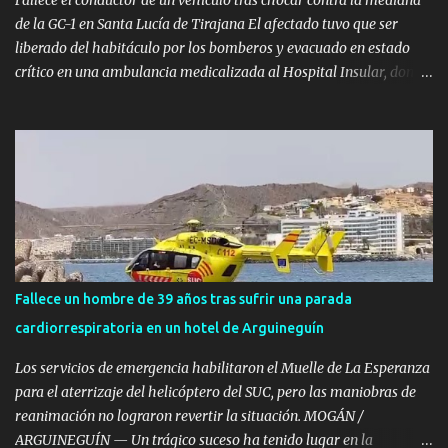
quedaron suspendidos de sus arneses de seg...
de la GC-1 en Santa Lucía de Tirajana El afectado tuvo que ser
liberado del habitáculo por los bomberos y evacuado en estado
crítico en una ambulancia medicalizada al Hospital Insular, donde
finalmente se confirmó su muerte. SANTA LUCÍA DE TIRAJANA —
Un hombre ha fallecido en la tarde de este martes, 4 de agosto,
tras sufrir un grave accidente de tráfico en la autovía GC-1, a su
paso por el municipio de Santa Lucía de Tirajana y en sentido sur,
al salirse de la calzada e impactar violentamente contra la
mediana. El trágico siniestro se registró a las 16:27 horas ,
momento en el que el Centro Coordinador de Emergencias y
Seguridad (CECOES) 112 del Gobierno de Canarias comenzó a
recibir llamadas de alerta informando sobre la colisión de un
Fallece un hombre de 39 años tras sufrir una parada
turismo en la citada vía rápida. Excarcelación por parte de los
cardiorrespiratoria en un hotel de Arguineguín
Bomberos Hasta el lugar del accidente se desplazaron con
celeridad efectivos del Consorcio de Emergencias de Gran
Los servicios de emergencia habilitaron el Muelle de La Esperanza
Canaria...
para el aterrizaje del helicóptero del SUC, pero las maniobras de
reanimación no lograron revertir la situación. MOGÁN /
ARGUINEGUÍN — Un trágico suceso ha tenido lugar en la