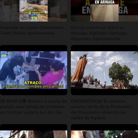
Incendio en Lomo Cementerio,
Chocó contra un árbol en
Telde #telde #grancanaria
Arinaga, Agüimes #arinaga
#aguimes #grancanaria
SE BUSCA🔴 Atracan a punta de
ENCUENTRO🌿 El emotivo
pistola una tienda de animales
camino de fe de la Procesión
en Carrizal a plena luz del día
del Encuentro abarrota las
calles de Agaete