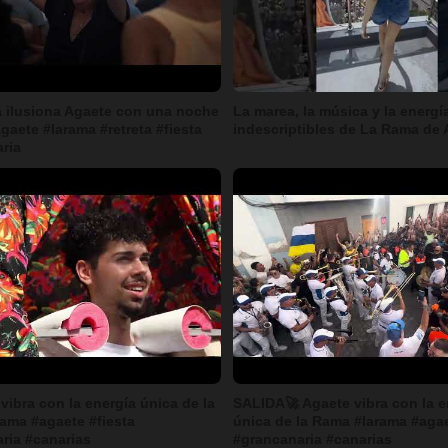
a ilusiona Agaete con una noche
La marea, la música y la energí
gaete #larama #retreta #fiesta
indescriptibles de La Rama de 
ria
vibra con la energía única de la
SALIDA🚀 Agaete vibra con la e
ama #agaete #fiesta
única de la Rama #larama #agae
ria #canarias
#grancanaria #canarias