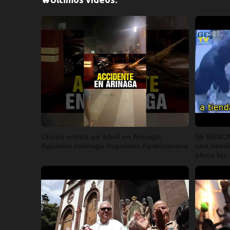
Chocó contra un árbol en Arinaga,
SE BUSCA
Agüimes #arinaga #aguimes #grancanaria
una tiend
plena luz 