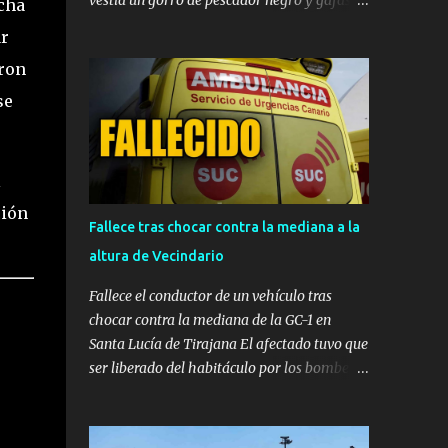
vestía un gorro de pescador negro y gafas de
rcha
sol. ​ CARRIZAL (INGENIO) — Momentos de
ar
gran tensión se vivieron en las primeras
aron
horas de la tarde de este miércoles en la
localidad de Carrizal, en el municipio de
se
Ingenio. La tienda de mascotas 'Territorio
Animal', ubicada frente al Centro de Salud de
Carrizal, fue víctima de un atraco a punta de
l
pistola a plena luz del día. ​Los hechos se
ción
registraron en la franja horaria
Fallece tras chocar contra la mediana a la
comprendida entre las 14:30 y las 14:40
altura de Vecindario
horas , momento en el que el delincuente
irrumpió en el establecimiento sembrando el
Fallece el conductor de un vehículo tras
pánico. ​Esperó a que la dueña se fuera para
chocar contra la mediana de la GC-1 en
actuar ​Según se observa en las imágenes
Santa Lucía de Tirajana El afectado tuvo que
registradas por el sistema de videovigilancia
ser liberado del habitáculo por los bomberos
del comercio, el asaltante habría vigilado
y evacuado en estado crítico en una
previamente los movimientos del negocio
ambulancia medicalizada al Hospital
antes de actuar. El sujeto aguardó en las
Insular, donde finalmente se confirmó su