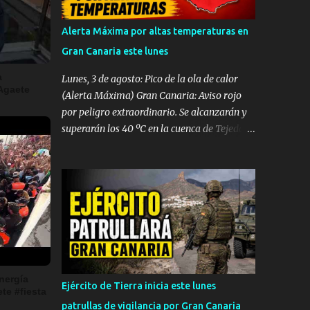
Beach. A pesar de la rápida intervención y
del amplio despliegue de recursos de
Alerta Máxima por altas temperaturas en
emergencias desplazados hasta el
Gran Canaria este lunes
establecimiento hotelero, las intensas
maniobras de reanimación cardiopulmonar
a
Lunes, 3 de agosto: Pico de la ola de calor
Agaete
practicadas no lograron revertir el cuadro,
(Alerta Máxima) Gran Canaria: Aviso rojo
confirmándose finalmente su fallecimiento.
por peligro extraordinario. Se alcanzarán y
Operativo aéreo en el Muelle de La
superarán los 40 ºC en la cuenca de Tejeda y
Esperanza Ante la gravedad del incidente, la
medianías del sureste y oeste. El norte de la
sala operativa del Centro Coordinador de
isla entra en aviso amarillo (34 ºC). Rachas
Emergencias y Seguridad (CECOES) 112
de viento de hasta 80 km/h en vertientes SE
movilizó de inmediato un dispositivo de
y Oeste. Tenerife: Aviso naranja con
máxima urgencia que incluyó el helicóptero
máximas de 37 ºC en el este, sur y oeste
medicalizado del Servicio de Urgencias
(medianías y costas). Avisos amarillos de 34
Canario (SUC) junto a...
ºC a 35 ºC en el área metropolitana y norte.
Lanzarote, Fuerteventura, La Palma, La
Gomera y El Hierro: Avisos amarillos
nergía
Ejército de Tierra inicia este lunes
te #fiesta
generalizados por máximas de 35 ºC (con
patrullas de vigilancia por Gran Canaria