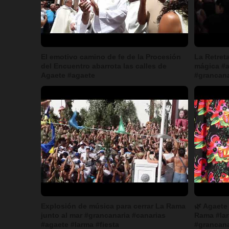
El emotivo camino de fe de la Procesión
La Retret
del Encuentro abarrota las calles de
mágica #a
Agaete #agaete
#grancana
Explosión de música para cerrar La Rama
🌿 Agaete 
junto al mar #grancanaria #canarias
Rama #lar
#agaete #larma #fiesta
#grancana