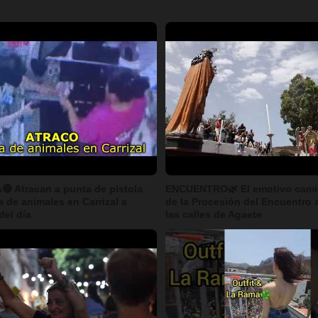
 Atracan a punta de pistola
ENCUENTRO🌿 El emotivo cami
a de animales en Carrizal a
de la Procesión del Encuentro 
del día
las calles de Agaete