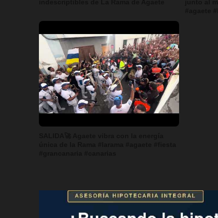
indescriptibles de La Rama de Agaete
junto al 
#agaete #
SALIDA🚀 Agaete vibra con la energía
única de la Rama #larama #agaete #fiesta
#grancanaria #canarias