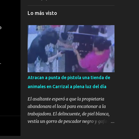
Lo más visto
o
.
Atracan a punta de pistola una tienda de
animales en Carrizal a plena luz del día
El asaltante esperó a que la propietaria
abandonara el local para encañonar a la
trabajadora. El delincuente, de piel blanca,
vestía un gorro de pescador negro y gafas de
sol. ​ CARRIZAL (INGENIO) — Momentos de
gran tensión se vivieron en las primeras