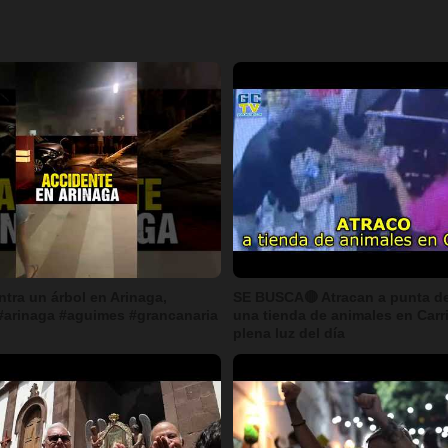
tra un árbol en Arinaga,
SE BUSCA🔴 Atracan a punta de
arinaga #aguimes #grancanaria
una tienda de animales en Carri
plena luz del día