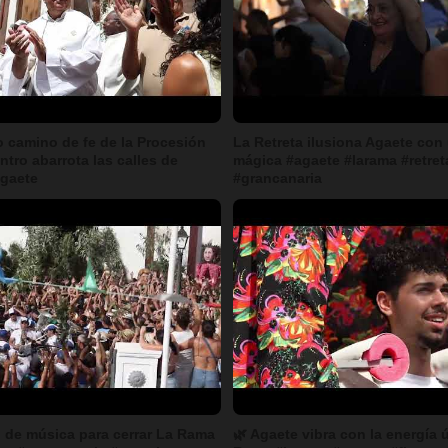
o camino de fe de la Procesión
La Retreta ilusiona Agaete co
ntro abarrota las calles de
mágica #agaete #larama #retreta
agaete
#grancanaria
 de música para cerrar La Rama
🌿 Agaete vibra con la energía 