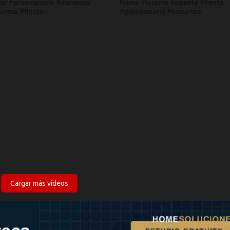
mar #grancanaria #canarias
Rama #larama #agaete #fiesta
larma #fiesta
#grancanaria #canarias
Cargar más vídeos