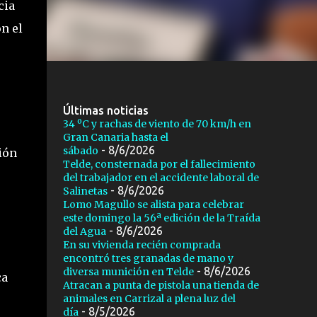
cia
n el
Últimas noticias
34 ºC y rachas de viento de 70 km/h en
Gran Canaria hasta el
- 8/6/2026
sábado
ión
Telde, consternada por el fallecimiento
del trabajador en el accidente laboral de
- 8/6/2026
Salinetas
Lomo Magullo se alista para celebrar
este domingo la 56ª edición de la Traída
- 8/6/2026
del Agua
En su vivienda recién comprada
encontró tres granadas de mano y
- 8/6/2026
diversa munición en Telde
ca
Atracan a punta de pistola una tienda de
animales en Carrizal a plena luz del
- 8/5/2026
día