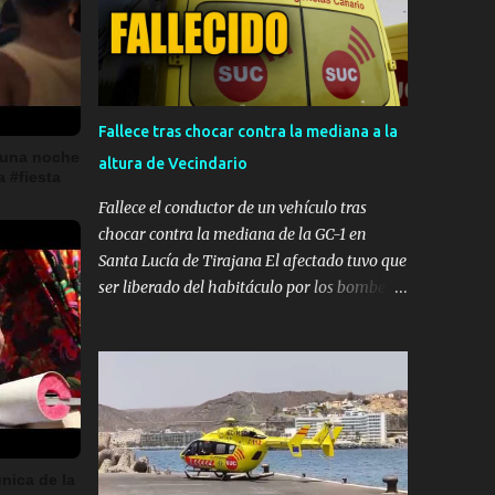
miércoles, 5 de agosto, tras registrarse una
fuerte deflagración en un depósito de
combustible en las instalaciones de DISA,
dentro del Polígono Industrial de Salinetas,
en el municipio de Telde. El accidente de
Fallece tras chocar contra la mediana a la
emergencia se desencadenó poco después de
n una noche
altura de Vecindario
las 12:00 horas en la zona de los tanques
 #fiesta
situados tras el supermercado Mercadona.
Fallece el conductor de un vehículo tras
Las primeras llamadas de alerta recibidas
chocar contra la mediana de la GC-1 en
en el Centro Coordinador de Emergencias y
Santa Lucía de Tirajana El afectado tuvo que
Seguridad (CECOES) 1-1-2 informaban de
ser liberado del habitáculo por los bomberos
una posible implosión seguida de
y evacuado en estado crítico en una
deflagración mientras varios operarios
ambulancia medicalizada al Hospital
realizaban trabajos en la parte superior del
Insular, donde finalmente se confirmó su
depósito. A consecuencia de la onda
muerte. SANTA LUCÍA DE TIRAJANA — Un
expansiva, los trabajadores quedaron
hombre ha fallecido en la tarde de este
suspendidos de sus arneses de seg...
martes, 4 de agosto, tras sufrir un grave
accidente de tráfico en la autovía GC-1, a su
única de la