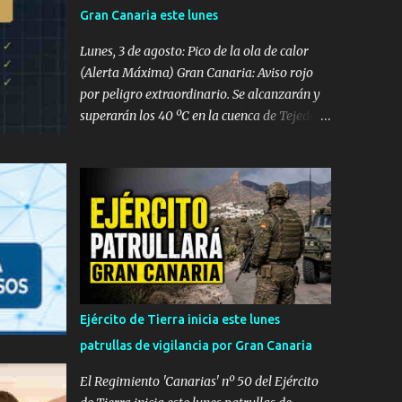
emergencias desplazados hasta el
Gran Canaria este lunes
establecimiento hotelero, las intensas
maniobras de reanimación cardiopulmonar
Lunes, 3 de agosto: Pico de la ola de calor
practicadas no lograron revertir el cuadro,
(Alerta Máxima) Gran Canaria: Aviso rojo
confirmándose finalmente su fallecimiento.
por peligro extraordinario. Se alcanzarán y
Operativo aéreo en el Muelle de La
superarán los 40 ºC en la cuenca de Tejeda y
Esperanza Ante la gravedad del incidente, la
medianías del sureste y oeste. El norte de la
sala operativa del Centro Coordinador de
isla entra en aviso amarillo (34 ºC). Rachas
Emergencias y Seguridad (CECOES) 112
de viento de hasta 80 km/h en vertientes SE
movilizó de inmediato un dispositivo de
y Oeste. Tenerife: Aviso naranja con
máxima urgencia que incluyó el helicóptero
máximas de 37 ºC en el este, sur y oeste
medicalizado del Servicio de Urgencias
(medianías y costas). Avisos amarillos de 34
Canario (SUC) junto a...
ºC a 35 ºC en el área metropolitana y norte.
Lanzarote, Fuerteventura, La Palma, La
Gomera y El Hierro: Avisos amarillos
Ejército de Tierra inicia este lunes
generalizados por máximas de 35 ºC (con
patrullas de vigilancia por Gran Canaria
picos de 37 ºC). Vientos de hasta 70-80
km/h en La Gomera y Lanzarote. Densa
El Regimiento 'Canarias' nº 50 del Ejército
calima en altura. Martes, 4 de agosto: Calor