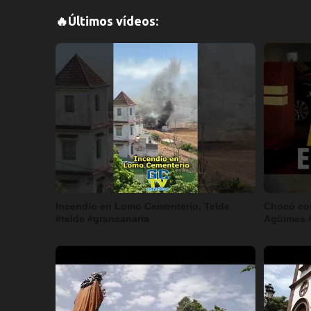
🔥Últimos vídeos:
Incendio en Lomo Cementerio, Telde
Chocó con
#telde #grancanaria
Agüimes #