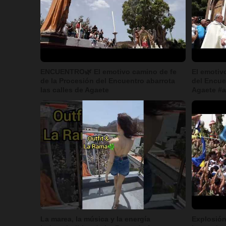
ENCUENTRO🌿 El emotivo camino de fe
El emotiv
de la Procesión del Encuentro abarrota
del Encue
las calles de Agaete
Agaete #
La marea, la música y la energía
Explosión