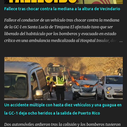
informaban de una posible implosión seguida de deflagración
Fallece tras chocar contra la mediana a la altura de Vecindario
mientras varios operarios realizaban trabajos en la parte superior
del depósito. A consecuencia de la onda expansiva, los trabajadores
Fallece el conductor de un vehículo tras chocar contra la mediana
quedaron suspendidos de sus arneses de seg...
de la GC-1 en Santa Lucía de Tirajana El afectado tuvo que ser
liberado del habitáculo por los bomberos y evacuado en estado
crítico en una ambulancia medicalizada al Hospital Insular, donde
finalmente se confirmó su muerte. SANTA LUCÍA DE TIRAJANA —
Un hombre ha fallecido en la tarde de este martes, 4 de agosto,
tras sufrir un grave accidente de tráfico en la autovía GC-1, a su
paso por el municipio de Santa Lucía de Tirajana y en sentido sur,
al salirse de la calzada e impactar violentamente contra la
mediana. El trágico siniestro se registró a las 16:27 horas ,
momento en el que el Centro Coordinador de Emergencias y
Seguridad (CECOES) 112 del Gobierno de Canarias comenzó a
recibir llamadas de alerta informando sobre la colisión de un
Un accidente múltiple con hasta diez vehículos y una guagua en
turismo en la citada vía rápida. Excarcelación por parte de los
la GC-1 deja ocho heridos a la salida de Puerto Rico
Bomberos Hasta el lugar del accidente se desplazaron con
celeridad efectivos del Consorcio de Emergencias de Gran
Dos automóviles ardieron tras la colisión y los bomberos tuvieron