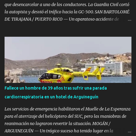
Canaria...
que desencarcelar a uno de los conductores. La Guardia Civil cortó
la autopista y desvió el tráfico hacia la GC-500. SAN BARTOLOMÉ
DE TIRAJANA / PUERTO RICO — Un aparatoso accidente de
tráfico múltiple registrado a primera hora de la mañana de este
viernes, 7 de agosto, ha provocado retenciones kilométricas y un
amplio despliegue de emergencias en el sur de Gran Canaria. El
choque en cadena, en el que se vieron implicados entre ocho y diez
vehículos —entre ellos una guagua—, se saldó con ocho personas
heridas de diversa consideración , dos turismos calcinados y la
autopista GC-1 temporalmente cortada. El incidente tuvo lugar
sobre las 07:50 horas a la altura del punto kilométrico 53 de la
autopista GC-1, en el municipio de San Bartolomé de Tirajana,
Fallece un hombre de 39 años tras sufrir una parada
justo tras rebasar el último túnel en dirección a Puerto Rico. Dos
cardiorrespiratoria en un hotel de Arguineguín
coches incendiados y un conductor atrapado Tras recibir la alerta,
el Centro Coordinador de Emergencias y...
Los servicios de emergencia habilitaron el Muelle de La Esperanza
para el aterrizaje del helicóptero del SUC, pero las maniobras de
reanimación no lograron revertir la situación. MOGÁN /
ARGUINEGUÍN — Un trágico suceso ha tenido lugar en la