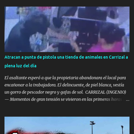
Atracan a punta de pistola una tienda de animales en Carrizal a
plena luz del día
El asaltante esperó a que la propietaria abandonara el local para
encañonar a la trabajadora. El delincuente, de piel blanca, vestía
un gorro de pescador negro y gafas de sol. ​ CARRIZAL (INGENIO)
— Momentos de gran tensión se vivieron en las primeras horas de
la tarde de este miércoles en la localidad de Carrizal, en el
municipio de Ingenio. La tienda de mascotas 'Territorio Animal',
ubicada frente al Centro de Salud de Carrizal, fue víctima de un
atraco a punta de pistola a plena luz del día. ​Los hechos se