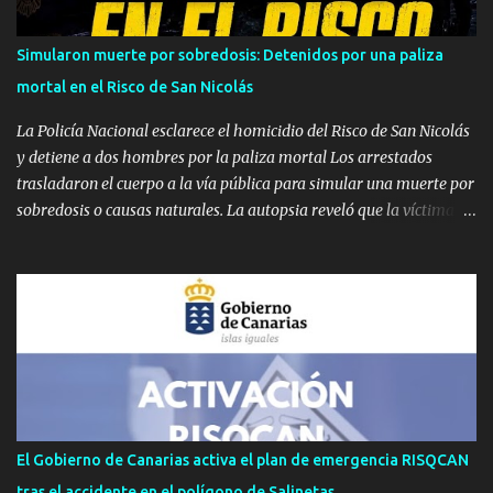
comunicado oficial, estas maniobras tienen como meta principal
reforzar la vigilancia territorial, ejercer un efecto disuasorio y
Simularon muerte por sobredosis: Detenidos por una paliza
garantizar la seguridad en los espacios terrestres bajo soberanía
mortal en el Risco de San Nicolás
nacional dentro de la isla. Operaciones Permanentes en tiempo de
paz Estas ac...
La Policía Nacional esclarece el homicidio del Risco de San Nicolás
y detiene a dos hombres por la paliza mortal Los arrestados
trasladaron el cuerpo a la vía pública para simular una muerte por
sobredosis o causas naturales. La autopsia reveló que la víctima
falleció por una hemorragia interna provocada por una brutal
agresión en un "fumadero" por una deuda de drogas. LAS PALMAS
DE GRAN CANARIA — Agentes de la Policía Nacional, adscritos al
Grupo de Homicidios de la Brigada Provincial de Policía Judicial de
Las Palmas, han resuelto el homicidio de un hombre ocurrido el
pasado mes de febrero en el barrio del Risco de San Nicolás, en la
capital grancanaria. La denominada 'Operación Risco' se ha
saldado con la detención de dos varones como presuntos autores
del crimen. Los hechos se remontan al pasado 14 de febrero de
El Gobierno de Canarias activa el plan de emergencia RISQCAN
2026, cuando el cuerpo sin vida de la víctima, un varón con
tras el accidente en el polígono de Salinetas