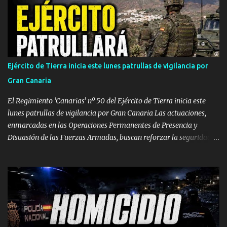
Gomera y El Hierro: Avisos amarillos generalizados por máximas
de 35 ºC (con picos de 37 ºC). Vientos de hasta 70-80 km/h en La
Gomera y Lanzarote. Densa calima en altura. Martes, 4 de agosto:
Calor extremo persistente en Gran Canaria y La Palma Gran
Canaria: Mantiene el aviso naranja con máximas de 39 ºC ,
Ejército de Tierra inicia este lunes patrullas de vigilancia por
pudiendo rebasar de nuevo los 40 ºC en Tejeda y medianías.
Gran Canaria
Viento moderado con rachas de 70 km/h. La Palma: Sube el nivel a
aviso naranja. Temperaturas de 37 ºC en cu...
El Regimiento 'Canarias' nº 50 del Ejército de Tierra inicia este
lunes patrullas de vigilancia por Gran Canaria Las actuaciones,
enmarcadas en las Operaciones Permanentes de Presencia y
Disuasión de las Fuerzas Armadas, buscan reforzar la seguridad
de los espacios terrestres soberanos y mejorar el conocimiento
sobre el terreno. GRAN CANARIA — Efectivos del Regimiento de
Infantería 'Canarias' nº 50 , perteneciente a la Brigada 'Canarias'
XVI (BRICAN XVI), han comenzado este lunes, 3 de agosto, un
despliegue operativo en la isla de Gran Canaria. Las labores de
vigilancia se llevarán a cabo mediante patrullas tanto a pie como
en vehículos. Según ha informado el Mando de Canarias en un