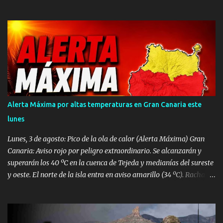
localidad de Arguineguín, en el municipio de Mogán, donde un
varón de aproximadamente 39 años de edad ha fallecido tras
sufrir una parada cardiorrespiratoria en el Hotel Dorado Beach. A
pesar de la rápida intervención y del amplio despliegue de
recursos de emergencias desplazados hasta el establecimiento
hotelero, las intensas maniobras de reanimación cardiopulmonar
practicadas no lograron revertir el cuadro, confirmándose
finalmente su fallecimiento. Operativo aéreo en el Muelle de La
Esperanza Ante la gravedad del incidente, la sala operativa del
Alerta Máxima por altas temperaturas en Gran Canaria este
Centro Coordinador de Emergencias y Seguridad (CECOES) 112
lunes
movilizó de inmediato un dispositivo de máxima urgencia que
incluyó el helicóptero medicalizado del Servicio de Urgencias
Lunes, 3 de agosto: Pico de la ola de calor (Alerta Máxima) Gran
Canario (SUC) junto a...
Canaria: Aviso rojo por peligro extraordinario. Se alcanzarán y
superarán los 40 ºC en la cuenca de Tejeda y medianías del sureste
y oeste. El norte de la isla entra en aviso amarillo (34 ºC). Rachas
de viento de hasta 80 km/h en vertientes SE y Oeste. Tenerife:
Aviso naranja con máximas de 37 ºC en el este, sur y oeste
(medianías y costas). Avisos amarillos de 34 ºC a 35 ºC en el área
metropolitana y norte. Lanzarote, Fuerteventura, La Palma, La