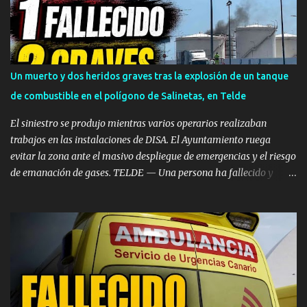
registraron en la franja horaria comprendida entre las 14:30 y las
14:40 horas , momento en el que el delincuente irrumpió en el
establecimiento sembrando el pánico. ​Esperó a que la dueña se
fuera para actuar ​Según se observa en las imágenes registradas
por el sistema de videovigilancia del comercio, el asaltante habría
Un muerto y dos heridos graves tras la explosión de un tanque
vigilado previamente los movimientos del negocio antes de actuar.
de combustible en el polígono de Salinetas, en Telde
El sujeto aguardó en las inmediaciones hasta comprobar que la
propietaria de la ti...
El siniestro se produjo mientras varios operarios realizaban
trabajos en las instalaciones de DISA. El Ayuntamiento ruega
evitar la zona ante el masivo despliegue de emergencias y el riesgo
de emanación de gases. TELDE — Una persona ha fallecido y
otras dos han resultado heridas de gravedad en el mediodía de
este miércoles, 5 de agosto, tras registrarse una fuerte deflagración
en un depósito de combustible en las instalaciones de DISA, dentro
del Polígono Industrial de Salinetas, en el municipio de Telde. El
accidente de emergencia se desencadenó poco después de las 12:00
horas en la zona de los tanques situados tras el supermercado
Mercadona. Las primeras llamadas de alerta recibidas en el
Centro Coordinador de Emergencias y Seguridad (CECOES) 1-1-2