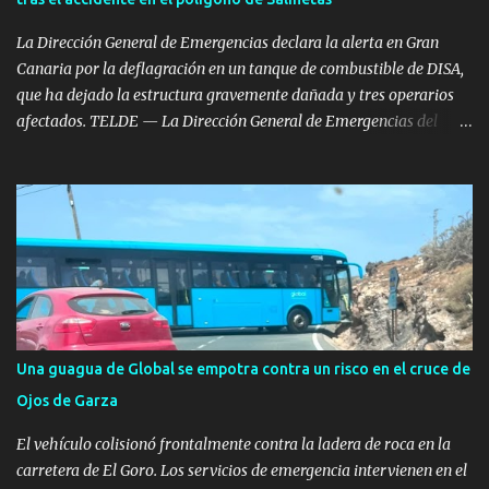
problemas de drogodependencia, fue hallado tirado en la vía
pública. En una primera inspecci...
La Dirección General de Emergencias declara la alerta en Gran
Canaria por la deflagración en un tanque de combustible de DISA,
que ha dejado la estructura gravemente dañada y tres operarios
afectados. TELDE — La Dirección General de Emergencias del
Gobierno de Canarias ha decretado la situación de alerta en Gran
Canaria tras aplicar el Plan Especial de Emergencia Exterior por
riesgo de accidentes graves en los que intervengan sustancias
peligrosas (RISQCAN). La medida se ha tomado tras la grave
deflagración registrada este miércoles en el Polígono Industrial de
Salinetas, en el municipio de Telde. La activación del plan responde
a la necesidad de coordinar el seguimiento del incidente y
supervisar las medidas de seguridad exteriores al tratarse de una
instalación de almacenamiento de hidrocarburos. Deflagración en
Una guagua de Global se empotra contra un risco en el cruce de
un tanque en reparación Según los datos oficiales facilitados por el
Ojos de Garza
Ejecutivo autonómico, la primera llamada de alerta se recibió en el
Centro Coordinador a las 12:10 horas...
El vehículo colisionó frontalmente contra la ladera de roca en la
carretera de El Goro. Los servicios de emergencia intervienen en el