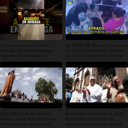
Chocó contra un árbol en
SE BUSCA🔴 Atracan a punta de
Arinaga, Agüimes #arinaga
pistola una tienda de animales
#aguimes #grancanaria
en Carrizal a plena luz del día
ENCUENTRO🌿 El emotivo
El emotivo camino de fe de la
camino de fe de la Procesión
Procesión del Encuentro
del Encuentro abarrota las
abarrota las calles de Agaete