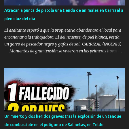
Atracan a punta de pistola una tienda de animales en Carrizal a
plena luz del día
El asaltante esperó a que la propietaria abandonara el local para
encañonar a la trabajadora. El delincuente, de piel blanca, vestía
un gorro de pescador negro y gafas de sol. ​ CARRIZAL (INGENIO)
— Momentos de gran tensión se vivieron en las primeras horas de
la tarde de este miércoles en la localidad de Carrizal, en el
municipio de Ingenio. La tienda de mascotas 'Territorio Animal',
ubicada frente al Centro de Salud de Carrizal, fue víctima de un
atraco a punta de pistola a plena luz del día. ​Los hechos se
registraron en la franja horaria comprendida entre las 14:30 y las
14:40 horas , momento en el que el delincuente irrumpió en el
establecimiento sembrando el pánico. ​Esperó a que la dueña se
fuera para actuar ​Según se observa en las imágenes registradas
por el sistema de videovigilancia del comercio, el asaltante habría
Un muerto y dos heridos graves tras la explosión de un tanque
vigilado previamente los movimientos del negocio antes de actuar.
de combustible en el polígono de Salinetas, en Telde
El sujeto aguardó en las inmediaciones hasta comprobar que la