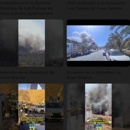
todoterreno en la Autovía
2027 dedicado a la música en
Marítima de Las Palmas de
Las Palmas de Gran Canaria
Gran Canaria #grancanaria
Incendio en el Vertedero de
Incendio en el Vertedero de
Juan Grande
Juan Grande