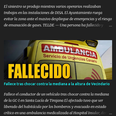
propietaria de la ti...
El siniestro se produjo mientras varios operarios realizaban
trabajos en las instalaciones de DISA. El Ayuntamiento ruega
evitar la zona ante el masivo despliegue de emergencias y el riesgo
de emanación de gases. TELDE — Una persona ha fallecido y
otras dos han resultado heridas de gravedad en el mediodía de
este miércoles, 5 de agosto, tras registrarse una fuerte deflagración
en un depósito de combustible en las instalaciones de DISA, dentro
del Polígono Industrial de Salinetas, en el municipio de Telde. El
accidente de emergencia se desencadenó poco después de las 12:00
horas en la zona de los tanques situados tras el supermercado
Mercadona. Las primeras llamadas de alerta recibidas en el
Centro Coordinador de Emergencias y Seguridad (CECOES) 1-1-2
informaban de una posible implosión seguida de deflagración
Fallece tras chocar contra la mediana a la altura de Vecindario
mientras varios operarios realizaban trabajos en la parte superior
del depósito. A consecuencia de la onda expansiva, los trabajadores
Fallece el conductor de un vehículo tras chocar contra la mediana
quedaron suspendidos de sus arneses de seg...
de la GC-1 en Santa Lucía de Tirajana El afectado tuvo que ser
liberado del habitáculo por los bomberos y evacuado en estado
crítico en una ambulancia medicalizada al Hospital Insular, donde