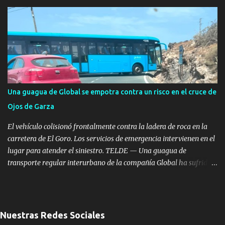
Canaria tras aplicar el Plan Especial de Emergencia Exterior por
riesgo de accidentes graves en los que intervengan sustancias
peligrosas (RISQCAN). La medida se ha tomado tras la grave
deflagración registrada este miércoles en el Polígono Industrial de
Salinetas, en el municipio de Telde. La activación del plan responde
a la necesidad de coordinar el seguimiento del incidente y
supervisar las medidas de seguridad exteriores al tratarse de una
instalación de almacenamiento de hidrocarburos. Deflagración en
Una guagua de Global se empotra contra un risco en el cruce de
un tanque en reparación Según los datos oficiales facilitados por el
Ojos de Garza
Ejecutivo autonómico, la primera llamada de alerta se recibió en el
Centro Coordinador a las 12:10 horas...
El vehículo colisionó frontalmente contra la ladera de roca en la
carretera de El Goro. Los servicios de emergencia intervienen en el
lugar para atender el siniestro. TELDE — Una guagua de
transporte regular interurbano de la compañía Global ha sufrido
un aparatoso accidente a primera hora de la tarde de este
miércoles, 5 de agosto, al colisionar frontalmente contra un risco
en la intersección de Ojos de Garza con la carretera de El Goro,
dentro del municipio de Telde. Por causas que aún se están
Nuestras Redes Sociales
investigando, el vehículo de viajeros perdió el control e impactó de