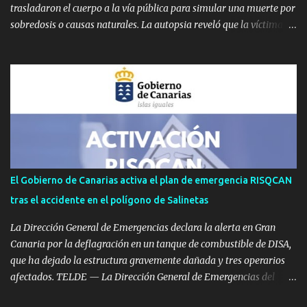
trasladaron el cuerpo a la vía pública para simular una muerte por
sobredosis o causas naturales. La autopsia reveló que la víctima
falleció por una hemorragia interna provocada por una brutal
agresión en un "fumadero" por una deuda de drogas. LAS PALMAS
DE GRAN CANARIA — Agentes de la Policía Nacional, adscritos al
Grupo de Homicidios de la Brigada Provincial de Policía Judicial de
Las Palmas, han resuelto el homicidio de un hombre ocurrido el
pasado mes de febrero en el barrio del Risco de San Nicolás, en la
capital grancanaria. La denominada 'Operación Risco' se ha
saldado con la detención de dos varones como presuntos autores
del crimen. Los hechos se remontan al pasado 14 de febrero de
El Gobierno de Canarias activa el plan de emergencia RISQCAN
2026, cuando el cuerpo sin vida de la víctima, un varón con
tras el accidente en el polígono de Salinetas
problemas de drogodependencia, fue hallado tirado en la vía
pública. En una primera inspecci...
La Dirección General de Emergencias declara la alerta en Gran
Canaria por la deflagración en un tanque de combustible de DISA,
que ha dejado la estructura gravemente dañada y tres operarios
afectados. TELDE — La Dirección General de Emergencias del
Gobierno de Canarias ha decretado la situación de alerta en Gran