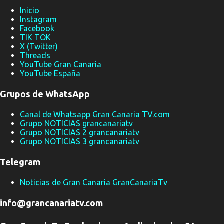
lleno contra la pared rocosa situada junto a la calzada, quedando
Inicio
Instagram
completamente detenido tras la colisión. Dispositivo de
Facebook
emergencias en la zona Por el momento no se ha especificado el
TIK TOK
número exacto de pasajeros que viajaban a bordo en el momento
X (Twitter)
Threads
del choque ni si el impacto ha provocado personas heridas de
YouTube Gran Canaria
diversa consideración entre los ocupantes o el conductor. Hasta el
YouTube España
lugar de los hechos se han desplazado recursos de eme...
Grupos de WhatsApp
Canal de Whatsapp Gran Canaria TV.com
Grupo NOTICIAS grancanariatv
Grupo NOTICIAS 2 grancanariatv
Grupo NOTICIAS 3 grancanariatv
Telegram
Noticias de Gran Canaria GranCanariaTv
info@grancanariatv.com