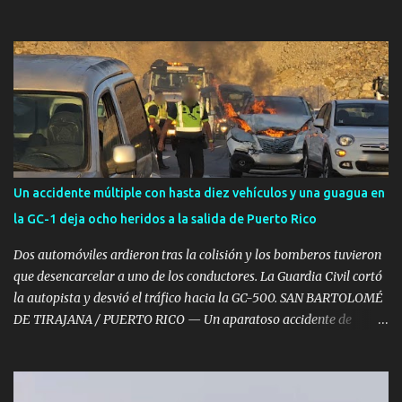
finalmente se confirmó su muerte. SANTA LUCÍA DE TIRAJANA —
Un hombre ha fallecido en la tarde de este martes, 4 de agosto,
tras sufrir un grave accidente de tráfico en la autovía GC-1, a su
paso por el municipio de Santa Lucía de Tirajana y en sentido sur,
al salirse de la calzada e impactar violentamente contra la
mediana. El trágico siniestro se registró a las 16:27 horas ,
momento en el que el Centro Coordinador de Emergencias y
Seguridad (CECOES) 112 del Gobierno de Canarias comenzó a
recibir llamadas de alerta informando sobre la colisión de un
Un accidente múltiple con hasta diez vehículos y una guagua en
turismo en la citada vía rápida. Excarcelación por parte de los
la GC-1 deja ocho heridos a la salida de Puerto Rico
Bomberos Hasta el lugar del accidente se desplazaron con
celeridad efectivos del Consorcio de Emergencias de Gran
Dos automóviles ardieron tras la colisión y los bomberos tuvieron
Canaria...
que desencarcelar a uno de los conductores. La Guardia Civil cortó
la autopista y desvió el tráfico hacia la GC-500. SAN BARTOLOMÉ
DE TIRAJANA / PUERTO RICO — Un aparatoso accidente de
tráfico múltiple registrado a primera hora de la mañana de este
viernes, 7 de agosto, ha provocado retenciones kilométricas y un
amplio despliegue de emergencias en el sur de Gran Canaria. El