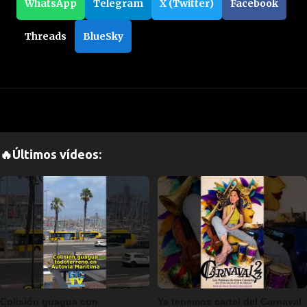
WhatsApp
Telegram
X (Twitter)
Facebook
Threads
BlueSky
🔥Últimos vídeos:
Colisión guagua con
Ya tenemos cartel del Carnaval