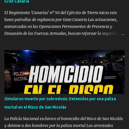
Gran Canaria
Viento moderado con rachas de 70 km/h. La Palma: Sube el nivel a
aviso naranja. Temperaturas de 37 ºC en cu...
El Regimiento 'Canarias' nº 50 del Ejército de Tierra inicia este
lunes patrullas de vigilancia por Gran Canaria Las actuaciones,
enmarcadas en las Operaciones Permanentes de Presencia y
Disuasión de las Fuerzas Armadas, buscan reforzar la seguridad
de los espacios terrestres soberanos y mejorar el conocimiento
sobre el terreno. GRAN CANARIA — Efectivos del Regimiento de
Infantería 'Canarias' nº 50 , perteneciente a la Brigada 'Canarias'
XVI (BRICAN XVI), han comenzado este lunes, 3 de agosto, un
despliegue operativo en la isla de Gran Canaria. Las labores de
vigilancia se llevarán a cabo mediante patrullas tanto a pie como
en vehículos. Según ha informado el Mando de Canarias en un
comunicado oficial, estas maniobras tienen como meta principal
reforzar la vigilancia territorial, ejercer un efecto disuasorio y
Simularon muerte por sobredosis: Detenidos por una paliza
garantizar la seguridad en los espacios terrestres bajo soberanía
mortal en el Risco de San Nicolás
nacional dentro de la isla. Operaciones Permanentes en tiempo de
paz Estas ac...
La Policía Nacional esclarece el homicidio del Risco de San Nicolás
y detiene a dos hombres por la paliza mortal Los arrestados