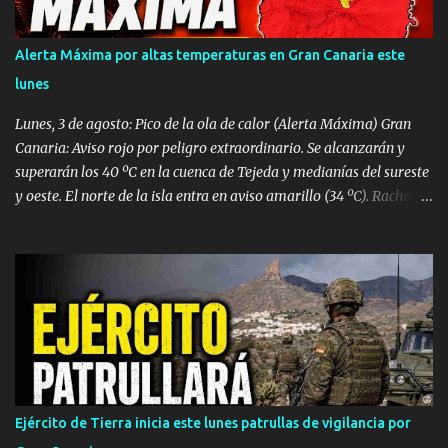
finalmente su fallecimiento. Operativo aéreo en el Muelle de La
Esperanza Ante la gravedad del incidente, la sala operativa del
Alerta Máxima por altas temperaturas en Gran Canaria este
Centro Coordinador de Emergencias y Seguridad (CECOES) 112
lunes
movilizó de inmediato un dispositivo de máxima urgencia que
incluyó el helicóptero medicalizado del Servicio de Urgencias
Lunes, 3 de agosto: Pico de la ola de calor (Alerta Máxima) Gran
Canario (SUC) junto a...
Canaria: Aviso rojo por peligro extraordinario. Se alcanzarán y
superarán los 40 ºC en la cuenca de Tejeda y medianías del sureste
y oeste. El norte de la isla entra en aviso amarillo (34 ºC). Rachas
de viento de hasta 80 km/h en vertientes SE y Oeste. Tenerife:
Aviso naranja con máximas de 37 ºC en el este, sur y oeste
(medianías y costas). Avisos amarillos de 34 ºC a 35 ºC en el área
metropolitana y norte. Lanzarote, Fuerteventura, La Palma, La
Gomera y El Hierro: Avisos amarillos generalizados por máximas
de 35 ºC (con picos de 37 ºC). Vientos de hasta 70-80 km/h en La
Gomera y Lanzarote. Densa calima en altura. Martes, 4 de agosto:
Calor extremo persistente en Gran Canaria y La Palma Gran
Canaria: Mantiene el aviso naranja con máximas de 39 ºC ,
Ejército de Tierra inicia este lunes patrullas de vigilancia por
pudiendo rebasar de nuevo los 40 ºC en Tejeda y medianías.