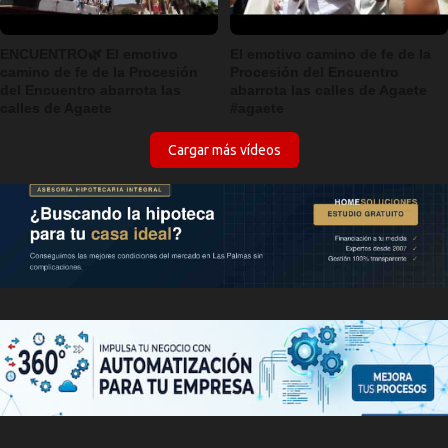
ENCUENTRO🌿 El emotivo
El emotivo camino de fe de la
camino de fe de la Procesión
Procesión del Encuentro
del Encuentro abarrota las
abarrota las calles de Agaete
calles de Agaete
#agaete
Cargar más vídeos