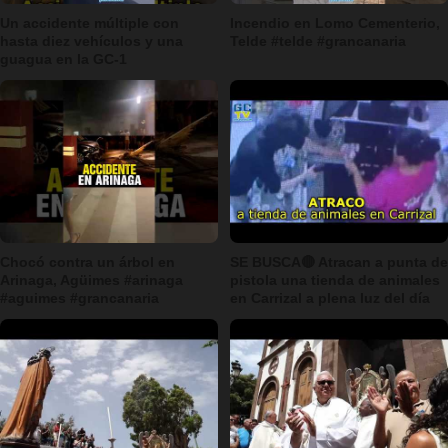
Un accidente múltiple con
Incendio en Lomo Cementerio,
hasta diez vehículos y una
Telde #telde #grancanaria
guagua en la GC-1
Chocó contra un árbol en
SE BUSCA🔴 Atracan a punta de
Arinaga, Agüimes #arinaga
pistola una tienda de animales
#aguimes #grancanaria
en Carrizal a plena luz del día