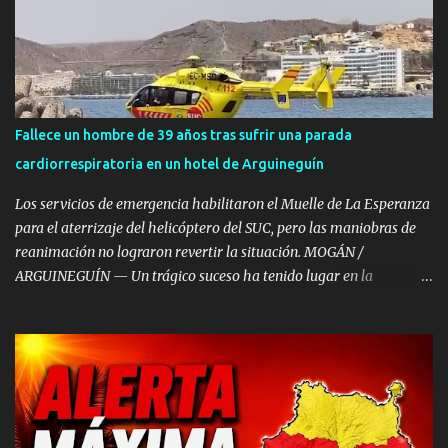
choque en cadena, en el que se vieron implicados entre ocho y diez
vehículos —entre ellos una guagua—, se saldó con ocho personas
heridas de diversa consideración , dos turismos calcinados y la
autopista GC-1 temporalmente cortada. El incidente tuvo lugar
sobre las 07:50 horas a la altura del punto kilométrico 53 de la
autopista GC-1, en el municipio de San Bartolomé de Tirajana,
Fallece un hombre de 39 años tras sufrir una parada
justo tras rebasar el último túnel en dirección a Puerto Rico. Dos
cardiorrespiratoria en un hotel de Arguineguín
coches incendiados y un conductor atrapado Tras recibir la alerta,
el Centro Coordinador de Emergencias y...
Los servicios de emergencia habilitaron el Muelle de La Esperanza
para el aterrizaje del helicóptero del SUC, pero las maniobras de
reanimación no lograron revertir la situación. MOGÁN /
ARGUINEGUÍN — Un trágico suceso ha tenido lugar en la
localidad de Arguineguín, en el municipio de Mogán, donde un
varón de aproximadamente 39 años de edad ha fallecido tras
sufrir una parada cardiorrespiratoria en el Hotel Dorado Beach. A
pesar de la rápida intervención y del amplio despliegue de
recursos de emergencias desplazados hasta el establecimiento
hotelero, las intensas maniobras de reanimación cardiopulmonar
practicadas no lograron revertir el cuadro, confirmándose